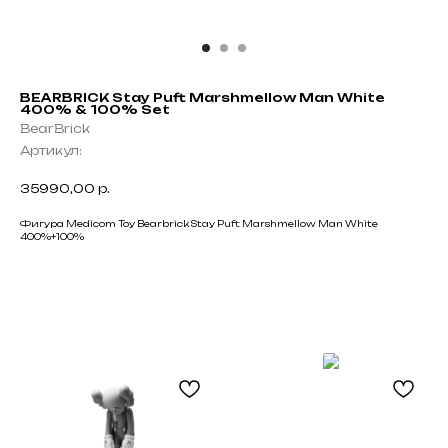
BEARBRICK Stay Puft Marshmellow Man White
400% & 100% Set
BearBrick
Артикул:
35990,00
р.
Фигура Medicom Toy Bearbrick Stay Puft Marshmellow Man White
400%+100%
Не нашли что искали?
Напишите нам название интересующей вещи и
укажите свой размер. Мы свяжемся с Вами для
Black
уточнения деталей и поможем
Friday
с приобретением даже самых редких вещей.
Оставить запрос