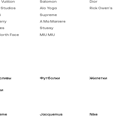
A Ma Maniere
Stussy
MIU MIU
Футболки
Жилетки
Jacquemus
Nike