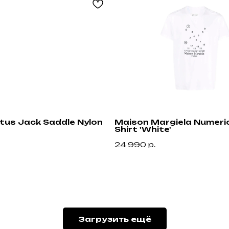
ctus Jack Saddle Nylon
Maison Margiela Numeric
Shirt 'White'
24 990
р.
Привилегии
Узнавайте об акциях и новостях первыми,
подпишитесь на расслыку
Загрузить ещё
н