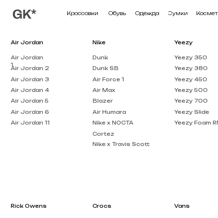
Кроссовки
Обувь
Одежда
Сумки
Косметика
П
Air Jordan
Nike
Yeezy
Air Jordan
Dunk
Yeezy 350
1
Air Jordan 2
Dunk SB
Yeezy 380
Air Jordan 3
Air Force 1
Yeezy 450
Air Jordan 4
Air Max
Yeezy 500
Air Jordan 5
Blazer
Yeezy 700
Air Jordan 6
Air Humara
Yeezy Slide
Air Jordan 11
Nike x NOCTA
Yeezy Foam RNNR
Cortez
Nike x Travis Scott
Rick Owens
Crocs
Vans
Rick Owens DRKSHDW
Crocs Pollex
Vans Knu Skool
Clog
Rick Owens EDFU
Crocs x Salehe Bembury
Vans Old Skool
Rick Owens Low Top
Crocs Classic
Vans Knu Stack