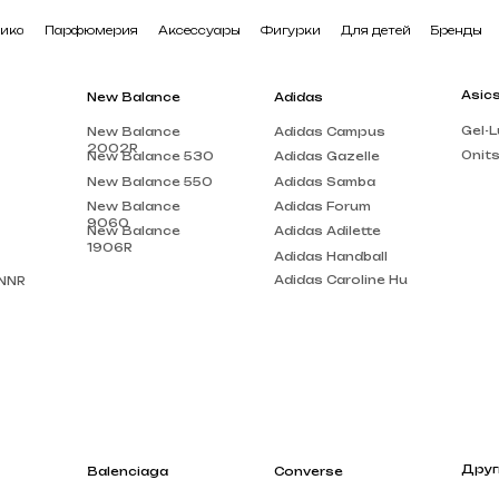
арфюмерия
Аксессуары
Фигурки
Для детей
Бренды
В наличии
Asics
New Balance
Adidas
Gel-Lute 3
New Balance
Adidas Campus
2002R
Onitsuka Tiger
New Balance 530
Adidas Gazelle
New Balance 550
Adidas Samba
New Balance
Adidas Forum
9060
New Balance
Adidas Adilette
1906R
Adidas Handball
Adidas Caroline Hu
Другие бренды
Balenciaga
Converse
Louis Vuitton
Balenciaga Track
Chuck Taylor
Acne Studios
Balenciaga Triple
Run Star Motion
S
Gucci