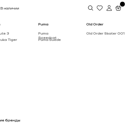
Puma
Old Order
Puma
Old Order Skater 001
Speedcat
Puma Suede
Salomon
Dior
Alo Yoga
Rick Owen’s
Supreme