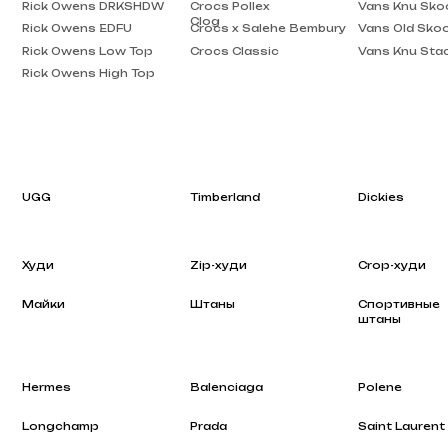
Rick Owens High Top
UGG
Timberland
Dickies
Худи
Zip-худи
Crop-худи
Майки
Штаны
Спортивные
штаны
Hermes
Balenciaga
Polene
Longchamp
Prada
Saint Laurent
Rhode