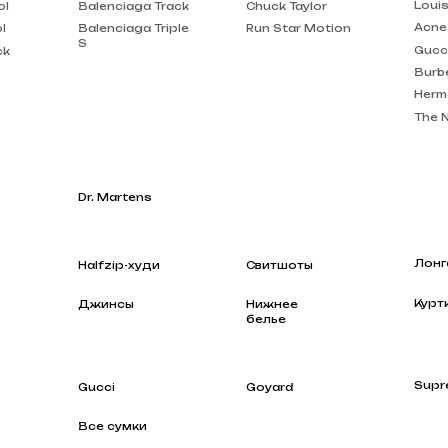
Burberry
Hermes
The North Face
Dr. Martens
Лонгсливы
Halfzip-худи
Свитшоты
Куртки
Джинсы
Нижнее
белье
Supreme
Gucci
Goyard
Все сумки