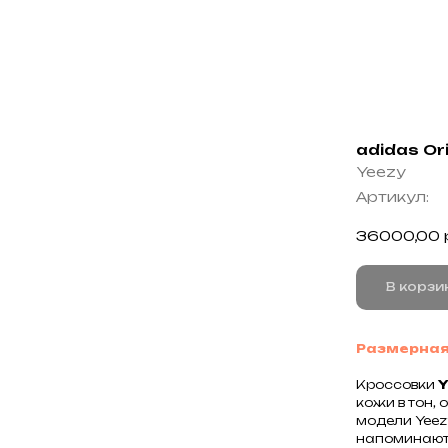
adidas Ori
Yeezy
Артикул:
36000,00
В корзи
Размерная
Кроссовки
Y
кожи в тон,
модели Yeez
напоминают 