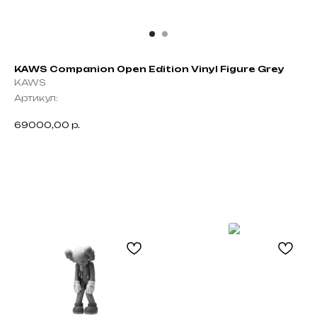
KAWS Companion Open Edition Vinyl Figure Grey
KAWS
Артикул:
69000,00
р.
Не нашли что искали?
Напишите нам название интересующей вещи и
укажите свой размер. Мы свяжемся с Вами для
Black
уточнения деталей и поможем
Friday
с приобретением даже самых редких вещей.
Оставить запрос