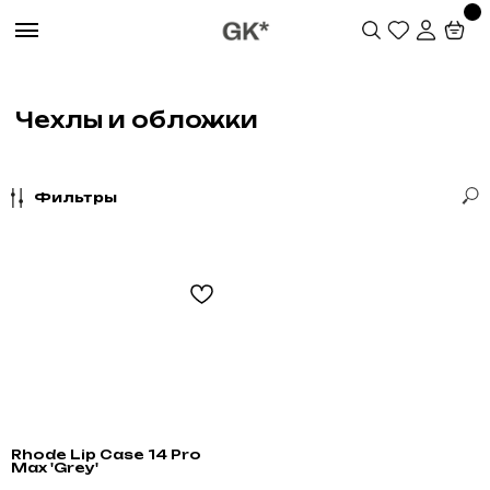
Чехлы и обложки
Фильтры
Не нашли что искали?
Rhode Lip Case 14 Pro
Max 'Grey'
Напишите нам название интересующей вещи и
укажите свой размер. Мы свяжемся с Вами для