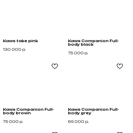
Kaws take pink
Kaws Companion Full-
body black
130 000
р.
75 000
р.
Не нашли что искали?
Напишите нам название интересующей вещи и
Kaws Companion Full-
Kaws Companion Full-
укажите свой размер. Мы свяжемся с Вами для
body brown
body grey
уточнения деталей и поможем
с приобретением даже самых редких вещей.
75 000
р.
65 000
р.
Оставить запрос