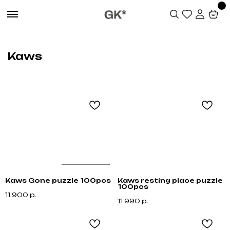
Kaws
Kaws Gone puzzle 100pcs
Kaws resting place puzzle
100pcs
11 900
р.
11 990
р.