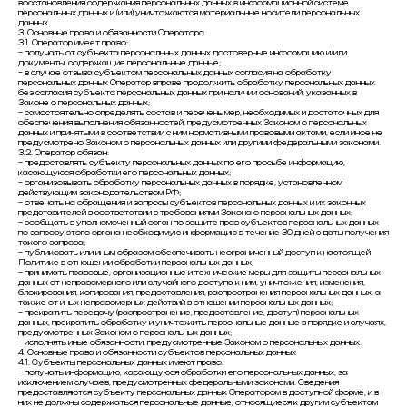
восстановления содержания персональных данных в информационной системе
персональных данных и (или) уничтожаются материальные носители персональных
данных.
3. Основные права и обязанности Оператора
3.1. Оператор имеет право:
– получать от субъекта персональных данных достоверные информацию и/или
документы, содержащие персональные данные;
– в случае отзыва субъектом персональных данных согласия на обработку
персональных данных Оператор вправе продолжить обработку персональных данных
без согласия субъекта персональных данных при наличии оснований, указанных в
Законе о персональных данных;
– самостоятельно определять состав и перечень мер, необходимых и достаточных для
обеспечения выполнения обязанностей, предусмотренных Законом о персональных
данных и принятыми в соответствии с ним нормативными правовыми актами, если иное не
предусмотрено Законом о персональных данных или другими федеральными законами.
3.2. Оператор обязан:
– предоставлять субъекту персональных данных по его просьбе информацию,
касающуюся обработки его персональных данных;
– организовывать обработку персональных данных в порядке, установленном
действующим законодательством РФ;
– отвечать на обращения и запросы субъектов персональных данных и их законных
представителей в соответствии с требованиями Закона о персональных данных;
– сообщать в уполномоченный орган по защите прав субъектов персональных данных
по запросу этого органа необходимую информацию в течение 30 дней с даты получения
такого запроса;
– публиковать или иным образом обеспечивать неограниченный доступ к настоящей
Политике в отношении обработки персональных данных;
– принимать правовые, организационные и технические меры для защиты персональных
данных от неправомерного или случайного доступа к ним, уничтожения, изменения,
блокирования, копирования, предоставления, распространения персональных данных, а
также от иных неправомерных действий в отношении персональных данных;
– прекратить передачу (распространение, предоставление, доступ) персональных
данных, прекратить обработку и уничтожить персональные данные в порядке и случаях,
предусмотренных Законом о персональных данных;
– исполнять иные обязанности, предусмотренные Законом о персональных данных.
4. Основные права и обязанности субъектов персональных данных
4.1. Субъекты персональных данных имеют право:
– получать информацию, касающуюся обработки его персональных данных, за
исключением случаев, предусмотренных федеральными законами. Сведения
предоставляются субъекту персональных данных Оператором в доступной форме, и в
них не должны содержаться персональные данные, относящиеся к другим субъектам