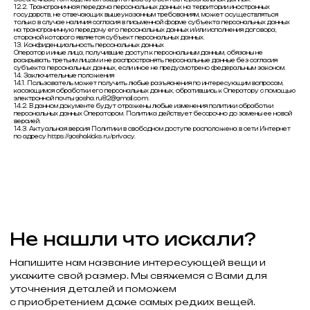
12.2. Трансграничная передача персональных данных на территории иностранных
государств, не отвечающих вышеуказанным требованиям, может осуществляться
только в случае наличия согласия в письменной форме субъекта персональных данных
на трансграничную передачу его персональных данных и/или исполнения договора,
стороной которого является субъект персональных данных.
13. Конфиденциальность персональных данных
Оператор и иные лица, получившие доступ к персональным данным, обязаны не
раскрывать третьим лицам и не распространять персональные данные без согласия
субъекта персональных данных, если иное не предусмотрено федеральным законом.
14. Заключительные положения
14.1. Пользователь может получить любые разъяснения по интересующим вопросам,
касающимся обработки его персональных данных, обратившись к Оператору с помощью
электронной почты gosha.ru82@gmail.com.
14.2. В данном документе будут отражены любые изменения политики обработки
персональных данных Оператором. Политика действует бессрочно до замены ее новой
версией.
14.3. Актуальная версия Политики в свободном доступе расположена в сети Интернет
по адресу https://goshakicks.ru/privacy.