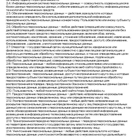
сетевому адресу https://goshakicks.ru.
2.4. Информационная система персональных данных — совокупность содержащихся в
базах данных персональных данных, и обеспечивающих их обработку информационных
технологий и технических средств.
2.5. Обезличивание персональных данных — действия, в результате которых
невозможно определить без использования дополнительной информации
принадлежность персональных данных конкретному Пользователю или иному субъекту
персональных данных.
2.6. Обработка персональных данных – любое действие (операция) или совокупность
действий (операций), совершаемых с использованием средств автоматизации или без
использования таких средств с персональными данными, включая сбор, запись,
систематизацию, накопление, хранение, уточнение (обновление, изменение), извлечение,
использование, передачу (распространение, предоставление, доступ), обезличивание,
блокирование, удаление, уничтожение персональных данных.
2.7. Оператор – государственный орган, муниципальный орган, юридическое или
физическое лицо, самостоятельно или совместно с другими лицами организующие и
(или) осуществляющие обработку персональных данных, а также определяющие цели
обработки персональных данных, состав персональных данных, подлежащих
обработке, действия (операции), совершаемые с персональными данными.
2.8. Персональные данные – любая информация, относящаяся прямо или косвенно к
определенному или определяемому Пользователю веб-сайта https://goshakicks.ru.
2.9. Персональные данные, разрешенные субъектом персональных данных для
распространения, - персональные данные, доступ неограниченного круга лиц к которым
предоставлен субъектом персональных данных путем дачи согласия на обработку
персональных данных, разрешенных субъектом персональных данных для
распространения в порядке, предусмотренном Законом о персональных данных (далее -
персональные данные, разрешенные для распространения).
2.10. Пользователь – любой посетитель веб-сайта https://goshakicks.ru.
2.11. Предоставление персональных данных – действия, направленные на раскрытие
персональных данных определенному лицу или определенному кругу лиц.
2.12. Распространение персональных данных – любые действия, направленные на
раскрытие персональных данных неопределенному кругу лиц (передача персональных
данных) или на ознакомление с персональными данными неограниченного круга лиц, в том
числе обнародование персональных данных в средствах массовой информации,
размещение в информационно-телекоммуникационных сетях или предоставление
доступа к персональным данным каким-либо иным способом.
2.13. Трансграничная передача персональных данных – передача персональных данных
на территорию иностранного государства органу власти иностранного государства,
иностранному физическому или иностранному юридическому лицу.
2.14. Уничтожение персональных данных – любые действия, в результате которых
персональные данные уничтожаются безвозвратно с невозможностью дальнейшего