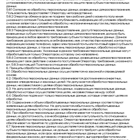
устанавливаются уполномоченным органом по защите прав субъектов персональных
данных.
5.8.1 Согласие на обработку персональных данных, разрешенных для распространения,
Пользователь предоставляет Оператору непосредственно.
5.8.2 Оператор обязан в срок не позднее трех рабочих дней с момента получения
указанного согласия Пользователя опубликовать информацию об условиях обработки,
о наличии запретов и условий на обработку неограниченным кругом лиц персональных
данных, разрешенных для распространения.
5.8.3 Передача (распространение, предоставление, доступ) персональных данных,
разрешенных субъектом персональных данных для распространения, должна быть
прекращена в любое время по требованию субъекта персональных данных. Данное
требование должно включать в себя фамилию, имя, отчество (при наличии), контактную
информацию (номер телефона, адрес электронной почты или почтовый адрес) субъекта
персональных данных, а также перечень персональных данных, обработка которых
подлежит прекращению. Указанные в данном требовании персональные данные могут
обрабатываться только Оператором, которому оно направлено.
5.8.4 Согласие на обработку персональных данных, разрешенных для распространения,
прекращает свое действие с момента поступления Оператору требования, указанного
в п. 5.8.3 настоящей Политики в отношении обработки персональных данных.
6. Принципы обработки персональных данных
6.1. Обработка персональных данных осуществляется на законной и справедливой
основе.
6.2. Обработка персональных данных ограничивается достижением конкретных,
заранее определенных и законных целей. Не допускается обработка персональных
данных, несовместимая с целями сбора персональных данных.
6.3. Не допускается объединение баз данных, содержащих персональные данные,
обработка которых осуществляется в целях, несовместимых между собой.
6.4. Обработке подлежат только персональные данные, которые отвечают целям их
обработки.
6.5. Содержание и объем обрабатываемых персональных данных соответствуют
заявленным целям обработки. Не допускается избыточность обрабатываемых
персональных данных по отношению к заявленным целям их обработки.
6.6. При обработке персональных данных обеспечивается точность персональных
данных, их достаточность, а в необходимых случаях и актуальность по отношению к
целям обработки персональных данных. Оператор принимает необходимые меры и/или
обеспечивает их принятие по удалению или уточнению неполных или неточных данных.
6.7. Хранение персональных данных осуществляется в форме, позволяющей определить
субъекта персональных данных, не дольше, чем этого требуют цели обработки
персональных данных, если срок хранения персональных данных не установлен
федеральным законом, договором, стороной которого, выгодоприобретателем или