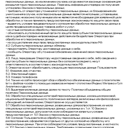
персональных данных, за исключением случаев, когда имеются законные основания для
раскрытия таких персональных данных. Перечень информации и порядок ее получения
установлен Законом о персональных данных;
– требовать от оператора уточнения его персональных данных, их блокирования или
уничтожения в случае, если персональные данные являются неполными, устаревшими,
неточными, незаконно полученными или не являются необходимыми для заявленной цели
обработки, а также принимать предусмотренные законом меры по защите своих прав;
– выдвигать условие предварительного согласия при обработке персональных данных в
целях продвижения на рынке товаров, работ и услуг;
– на отзыв согласия на обработку персональных данных;
– обжаловать в уполномоченный орган по защите прав субъектов персональных данных
или в судебном порядке неправомерные действия или бездействие Оператора при
обработке его персональных данных;
– на осуществление иных прав, предусмотренных законодательством РФ.
4.2. Субъекты персональных данных обязаны:
– предоставлять Оператору достоверные данные о себе;
– сообщать Оператору об уточнении (обновлении, изменении) своих персональных
данных.
4.3. Лица, передавшие Оператору недостоверные сведения о себе, либо сведения о
другом субъекте персональных данных без согласия последнего, несут
ответственность в соответствии с законодательством РФ.
5. Оператор может обрабатывать следующие персональные данные Пользователя
5.1. Фамилия, имя, отчество.
5.2. Электронный адрес.
5.3. Номера телефонов.
5.4. Также на сайте происходит сбор и обработка обезличенных данных о посетителях
(в т.ч. файлов «cookie») с помощью сервисов интернет-статистики (Яндекс Метрика и Гугл
Аналитика и других).
5.5. Вышеперечисленные данные далее по тексту Политики объединены общим
понятием Персональные данные.
5.6. Обработка специальных категорий персональных данных, касающихся расовой,
национальной принадлежности, политических взглядов, религиозных или философских
убеждений, интимной жизни, Оператором не осуществляется.
5.7. Обработка персональных данных, разрешенных для распространения, из числа
специальных категорий персональных данных, указанных в ч. 1 ст. 10 Закона о
персональных данных, допускается, если соблюдаются запреты и условия,
предусмотренные ст. 10.1 Закона о персональных данных.
5.8. Согласие Пользователя на обработку персональных данных, разрешенных для
распространения, оформляется отдельно от других согласий на обработку его
персональных данных. При этом соблюдаются условия, предусмотренные, в частности,
ст. 10.1 Закона о персональных данных. Требования к содержанию такого согласия