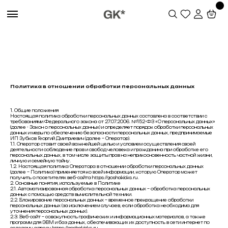
Политика в отношении обработки персональных данных
1. Общие положения
Настоящая политика обработки персональных данных составлена в соответствии с
требованиями Федерального закона от 27.07.2006. №152-ФЗ «О персональных данных»
(далее - Закон о персональных данных) и определяет порядок обработки персональных
данных и меры по обеспечению безопасности персональных данных, предпринимаемые
ИП Зубков Георгий Дмитриевич (далее – Оператор).
1.1. Оператор ставит своей важнейшей целью и условием осуществления своей
деятельности соблюдение прав и свобод человека и гражданина при обработке его
персональных данных, в том числе защиты прав на неприкосновенность частной жизни,
личную и семейную тайну.
1.2. Настоящая политика Оператора в отношении обработки персональных данных
(далее – Политика) применяется ко всей информации, которую Оператор может
получить о посетителях веб-сайта https://goshakicks.ru.
2. Основные понятия, используемые в Политике
2.1. Автоматизированная обработка персональных данных – обработка персональных
данных с помощью средств вычислительной техники.
2.2. Блокирование персональных данных – временное прекращение обработки
персональных данных (за исключением случаев, если обработка необходима для
уточнения персональных данных).
2.3. Веб-сайт – совокупность графических и информационных материалов, а также
программ для ЭВМ и баз данных, обеспечивающих их доступность в сети интернет по