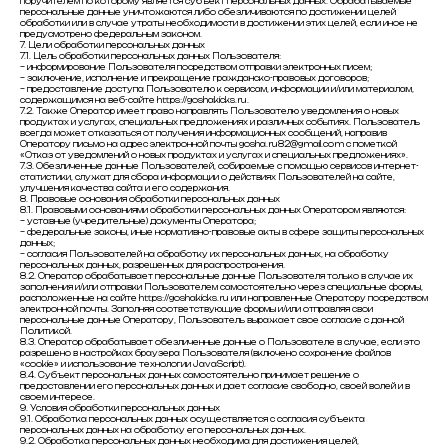
поручителем по которому является субъект персональных данных. Обрабатываемые
персональные данные уничтожаются либо обезличиваются по достижении целей
обработки или в случае утраты необходимости в достижении этих целей, если иное не
предусмотрено федеральным законом.
7. Цели обработки персональных данных
7.1. Цель обработки персональных данных Пользователя:
– информирование Пользователя посредством отправки электронных писем;
– заключение, исполнение и прекращение гражданско-правовых договоров;
– предоставление доступа Пользователю к сервисам, информации и/или материалам,
содержащимся на веб-сайте https://goshakicks.ru.
7.2. Также Оператор имеет право направлять Пользователю уведомления о новых
продуктах и услугах, специальных предложениях и различных событиях. Пользователь
всегда может отказаться от получения информационных сообщений, направив
Оператору письмо на адрес электронной почты gosha.ru82@gmail.com с пометкой
«Отказ от уведомлений о новых продуктах и услугах и специальных предложениях».
7.3. Обезличенные данные Пользователей, собираемые с помощью сервисов интернет-
статистики, служат для сбора информации о действиях Пользователей на сайте,
улучшения качества сайта и его содержания.
8. Правовые основания обработки персональных данных
8.1. Правовыми основаниями обработки персональных данных Оператором являются:
– уставные (учредительные) документы Оператора;
– федеральные законы, иные нормативно-правовые акты в сфере защиты персональных
данных;
– согласия Пользователей на обработку их персональных данных, на обработку
персональных данных, разрешенных для распространения.
8.2. Оператор обрабатывает персональные данные Пользователя только в случае их
заполнения и/или отправки Пользователем самостоятельно через специальные формы,
расположенные на сайте https://goshakicks.ru или направленные Оператору посредством
электронной почты. Заполняя соответствующие формы и/или отправляя свои
персональные данные Оператору, Пользователь выражает свое согласие с данной
Политикой.
8.3. Оператор обрабатывает обезличенные данные о Пользователе в случае, если это
разрешено в настройках браузера Пользователя (включено сохранение файлов
«cookie» и использование технологии JavaScript).
8.4. Субъект персональных данных самостоятельно принимает решение о
предоставлении его персональных данных и дает согласие свободно, своей волей и в
своем интересе.
9. Условия обработки персональных данных
9.1. Обработка персональных данных осуществляется с согласия субъекта
персональных данных на обработку его персональных данных.
9.2. Обработка персональных данных необходима для достижения целей,