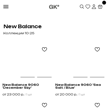
New Balance
Коллекции 10-25
New Balance 9060
New Balance 9060 'Sea
'December Sky'
Salt / Blue'
от
23 000
р.
от
20 000
р.
/
1 шт
/
1 шт