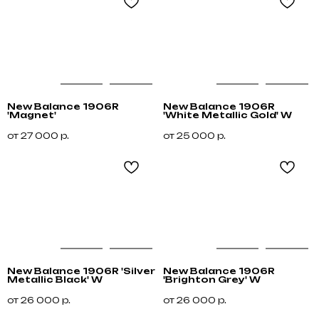
New Balance 1906R
New Balance 1906R
'Magnet'
'White Metallic Gold' W
от
27 000
р.
от
25 000
р.
New Balance 1906R 'Silver
New Balance 1906R
Metallic Black' W
'Brighton Grey' W
от
26 000
р.
от
26 000
р.