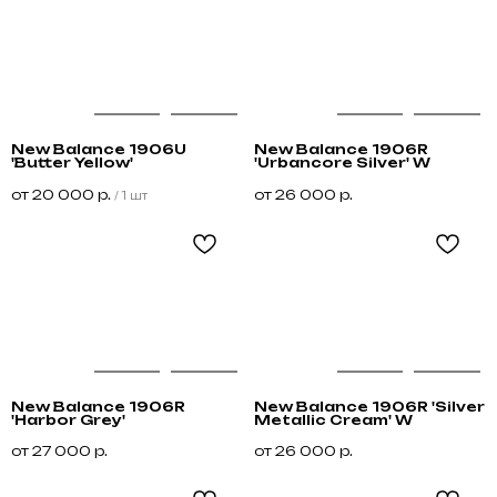
New Balance 1906U
New Balance 1906R
'Butter Yellow'
'Urbancore Silver' W
от
20 000
р.
от
26 000
р.
/
1 шт
New Balance 1906R
New Balance 1906R 'Silver
'Harbor Grey'
Metallic Cream' W
от
27 000
р.
от
26 000
р.