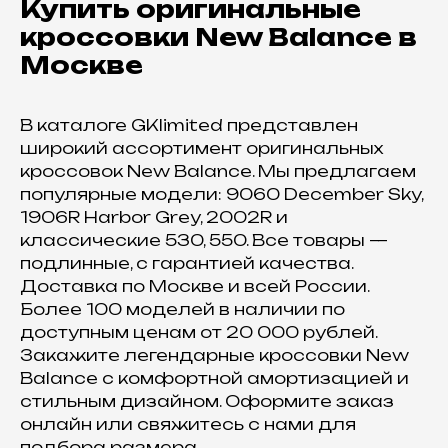
Купить оригинальные
с приобретением даже самых редких вещей.
кроссовки New Balance в
Оставить запрос
Москве
В каталоге GKlimited представлен
широкий ассортимент оригинальных
Каталог
Для клиента
кроссовок New Balance. Мы предлагаем
Новинки
Доставка
популярные модели: 9060 December Sky,
Бренды
О компании
1906R Harbor Grey, 2002R и
Обувь
FAQ
классические 530, 550. Все товары —
Одежда
Возврат и обмен
подлинные, с гарантией качества.
Аксессуары
Контакты
Доставка по Москве и всей России.
Связаться с нами
Более 100 моделей в наличии по
+7 (985) 488-44-19
доступным ценам от 20 000 рублей.
Закажите легендарные кроссовки New
г. Москва, Большая
Молчановка 30/7с1
Balance с комфортной амортизацией и
стильным дизайном. Оформите заказ
Привилегии
онлайн или свяжитесь с нами для
Узнавайте об акциях и новостях
подбора размера.
первыми, подпишитесь на расслыку