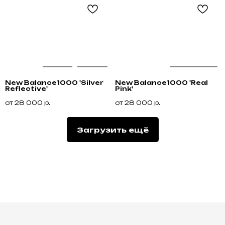
New Balance1000 'Silver
New Balance1000 'Real
Reflective'
Pink'
от
28 000
р.
от
28 000
р.
Загрузить ещё
Не нашли что искали?
Напишите нам название интересующей вещи и
укажите свой размер. Мы свяжемся с Вами для
уточнения деталей и поможем