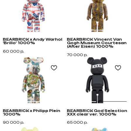
BEARBRICK x Andy Warhol
BEARBRICK Vincent Van
'Brillo' 1000%
Gogh Museum Courtesan
(After Eisen) 1000%
60 000
р.
70 000
р.
BEARBRICK x Philipp Plein
BEARBRICK God Selection
1000%
XXX clear ver. 1000%
90 000
р.
65 000
р.