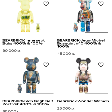
BEARBRICK Innersect
BEARBRICK Jean-Michel
Baby 400% & 100%
Basquiat #10 400% &
100%
30 000
р.
45 000
р.
Не нашли что искали?
Напишите нам название интересующей вещи и
укажите свой размер. Мы свяжемся с Вами для
BEARBRICK Van Gogh Self
Bearbrick Wonder Woman
уточнения деталей и поможем
Portrait 400% & 100%
с приобретением даже самых редких вещей.
25 000
р.
35 000
р.