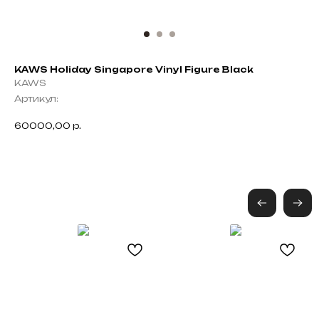
KAWS Holiday Singapore Vinyl Figure Black
KAWS
Артикул:
60000,00
р.
Не нашли что искали?
Напишите нам название интересующей вещи и
укажите свой размер. Мы свяжемся с Вами для
Black
уточнения деталей и поможем
Friday
с приобретением даже самых редких вещей.
Оставить запрос