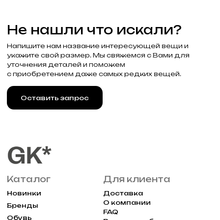
Связаться с нами
+7 (985) 488-44-19
г. Москва, Большая
Молчановка 30/7с1
Привилегии
Узнавайте об акциях и новостях
первыми, подпишитесь на расслыку
Подписаться
Реквизиты
Договор оферты
Разработка сайта
Политика конфиденциальности
2025 Все права защищены Gklimited