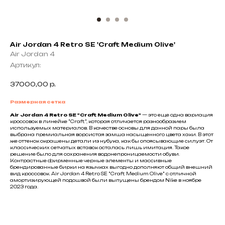
Air Jordan 4 Retro SE 'Craft Medium Olive'
Air Jordan 4
Артикул:
37000,00
р.
Размерная сетка
Air Jordan 4 Retro SE "Craft Medium Olive"
— это еще одна вариация
кроссовок в линейке "Craft", которая отличается разнообразием
используемых материалов. В качестве основы для данной пары была
выбрана премиальная ворсистая замша насыщенного цвета хаки. В этот
же оттенок окрашены детали из нубука, как бы опоясывающие силуэт. От
классических сетчатых вставок осталась лишь имитация. Такое
решение было для сохранения водонепроницаемости обуви.
Контрастные фирменные черные элементы и массивные
брендированные бирки на язычках выгодно дополняют общий внешний
вид кроссовок. Air Jordan 4 Retro SE "Craft Medium Olive" с отличной
амортизирующей подошвой были выпущены брендом Nike в ноябре
2023 года.