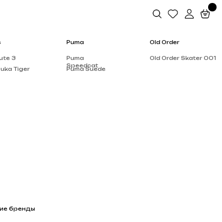
Puma
Old Order
Puma
Old Order Skater 001
Speedcat
Puma Suede
Salomon
Dior
Alo Yoga
Rick Owen’s
Supreme