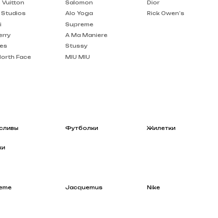
A Ma Maniere
Stussy
MIU MIU
Футболки
Жилетки
Jacquemus
Nike