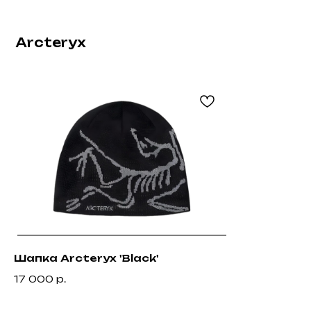
Не нашли что искали?
Напишите нам название интересующей вещи и укажите свой размер.
Мы свяжемся с Вами для уточнения деталей и поможем с
приобретением даже самых редких вещей.
Шапка Arcteryx 'Black'
17 000
р.
Каталог
Для клиента