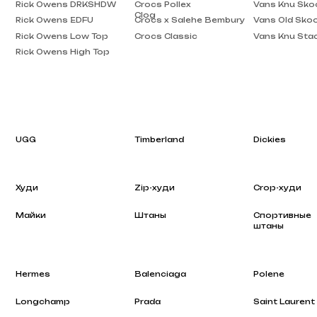
Rick Owens High Top
UGG
Timberland
Dickies
Худи
Zip-худи
Crop-худи
Майки
Штаны
Спортивные
штаны
Hermes
Balenciaga
Polene
Longchamp
Prada
Saint Laurent
Rhode