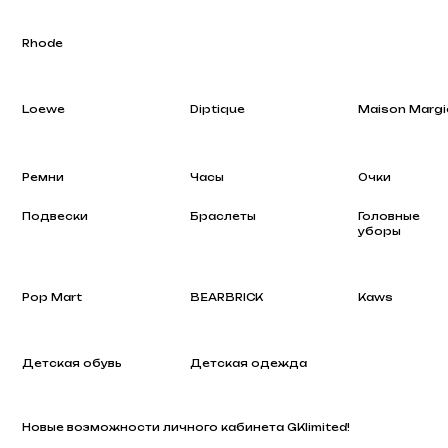
Loewe
Diptique
Maison Margiela
Ремни
Часы
Очки
Подвески
Браслеты
Головные
уборы
Pop Mart
BEARBRICK
Kaws
Детская обувь
Детская одежда
Новые возможности личного кабинета GKlimited!
Arcteryx