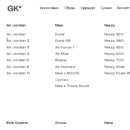
Кроссовки
Обувь
Одежда
Сумки
Косметика
П
Air Jordan
Nike
Yeezy
Air Jordan
Dunk
Yeezy 350
1
Air Jordan 2
Dunk SB
Yeezy 380
Air Jordan 3
Air Force 1
Yeezy 450
Air Jordan 4
Air Max
Yeezy 500
Air Jordan 5
Blazer
Yeezy 700
Air Jordan 6
Air Humara
Yeezy Slide
Air Jordan 11
Nike x NOCTA
Yeezy Foam RNNR
Cortez
Nike x Travis Scott
Rick Owens
Crocs
Vans
Rick Owens DRKSHDW
Crocs Pollex
Vans Knu Skool
Clog
Rick Owens EDFU
Crocs x Salehe Bembury
Vans Old Skool
Rick Owens Low Top
Crocs Classic
Vans Knu Stack