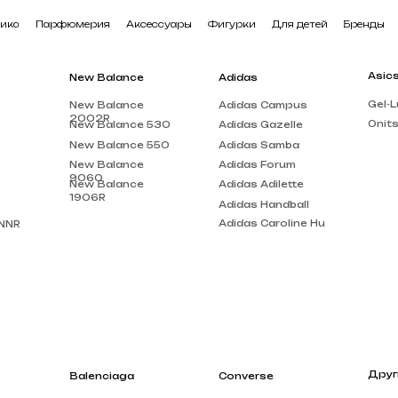
арфюмерия
Аксессуары
Фигурки
Для детей
Бренды
Asics
New Balance
Adidas
Gel-Lute 3
New Balance
Adidas Campus
2002R
Onitsuka Tiger
New Balance 530
Adidas Gazelle
New Balance 550
Adidas Samba
New Balance
Adidas Forum
9060
New Balance
Adidas Adilette
1906R
Adidas Handball
Adidas Caroline Hu
Другие бренды
Balenciaga
Converse
Louis Vuitton
Balenciaga Track
Chuck Taylor
Acne Studios
Balenciaga Triple
Run Star Motion
S
Gucci