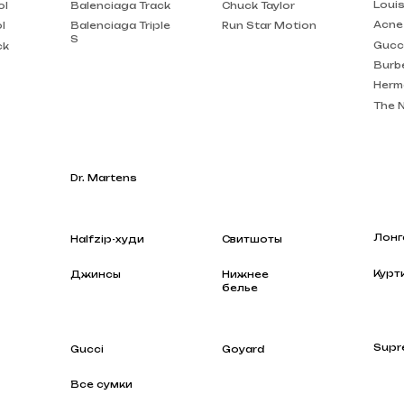
Burberry
Hermes
The North Face
Dr. Martens
Лонгсливы
Halfzip-худи
Свитшоты
Куртки
Джинсы
Нижнее
белье
Supreme
Gucci
Goyard
Все сумки