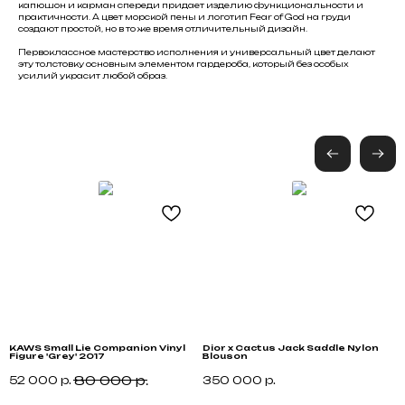
капюшон и карман спереди придает изделию функциональности и
практичности. А цвет морской пены и логотип Fear of God на груди
создают простой, но в то же время отличительный дизайн.
Первоклассное мастерство исполнения и универсальный цвет делают
эту толстовку основным элементом гардероба, который без особых
усилий украсит любой образ.
Не нашли что искали?
Black
Friday
Напишите нам название интересующей вещи и
укажите свой размер. Мы свяжемся с Вами для
уточнения деталей и поможем
с приобретением даже самых редких вещей.
Оставить запрос
KAWS Small Lie Companion Vinyl
Dior x Cactus Jack Saddle Nylon
M
Figure 'Grey' 2017
Blouson
S
80 000
р.
52 000
р.
350 000
р.
2
Каталог
Для клиента