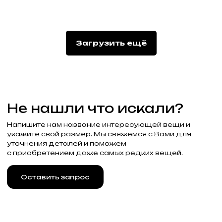
Новинки
Доставка
О компании
Бренды
FAQ
Обувь
Возврат и обмен
Одежда
Контакты
Блог
Аксессуары
Загрузить ещё
Связаться с нами
+7 (985) 488-44-19
г. Москва, Большая
Молчановка 30/7с1
Привилегии
Узнавайте об акциях и новостях
первыми, подпишитесь на расслыку
Подписаться
Реквизиты
Договор оферты
Разработка сайта
Политика конфиденциальности
2025 Все права защищены Gklimited