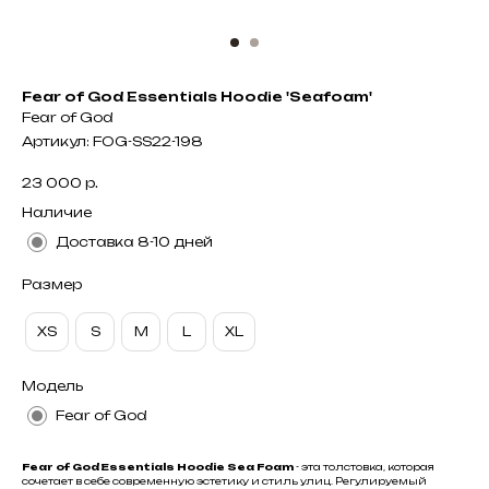
Fear of God Essentials Hoodie 'Seafoam'
Fear of God
Артикул:
FOG-SS22-198
23 000
р.
Наличие
Доставка 8-10 дней
Размер
XS
S
M
L
XL
Модель
Fear of God
Fear of God Essentials Hoodie Sea Foam
- эта толстовка, которая
сочетает в себе современную эстетику и стиль улиц. Регулируемый