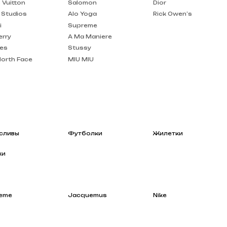
A Ma Maniere
Stussy
MIU MIU
Футболки
Жилетки
Jacquemus
Nike