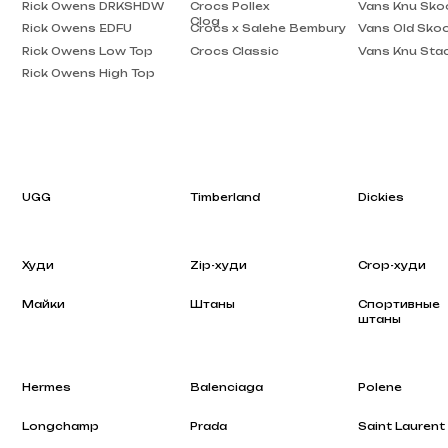
Rick Owens High Top
UGG
Timberland
Dickies
Худи
Zip-худи
Crop-худи
Майки
Штаны
Спортивные
штаны
Hermes
Balenciaga
Polene
Longchamp
Prada
Saint Laurent
Rhode