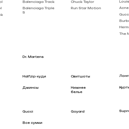
Burberry
Hermes
The North Face
Dr. Martens
Лонгсливы
Halfzip-худи
Свитшоты
Куртки
Джинсы
Нижнее
белье
Supreme
Gucci
Goyard
Все сумки