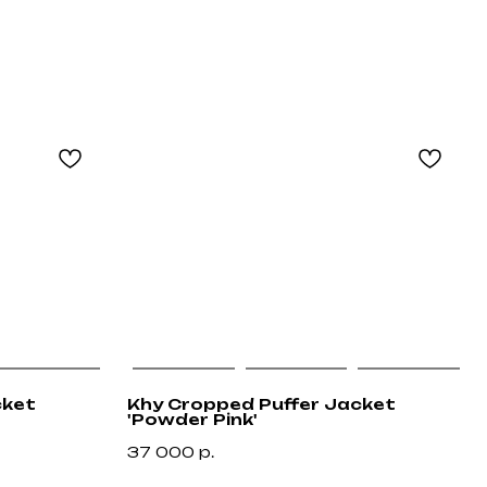
cket
Khy Cropped Puffer Jacket
'Powder Pink'
37 000
р.