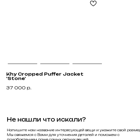
Не нашли что искали?
Напишите нам название интересующей вещи и укажите свой размер.
Мы свяжемся с Вами для уточнения деталей и поможем с
приобретением даже самых редких вещей.
Khy Cropped Puffer Jacket
'Stone'
Каталог
Для клиента
37 000
р.
Новинки
Доставка
Бренды
О компании
Обувь
FAQ
Одежда
Возврат и обме
Аксессуары
Контакты
Разработка сайта