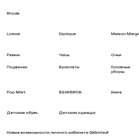
Loewe
Diptique
Maison Margiela
Ремни
Часы
Очки
Подвески
Браслеты
Головные
уборы
Pop Mart
BEARBRICK
Kaws
Детская обувь
Детская одежда
Новые возможности личного кабинета GKlimited!
Crop-Худи