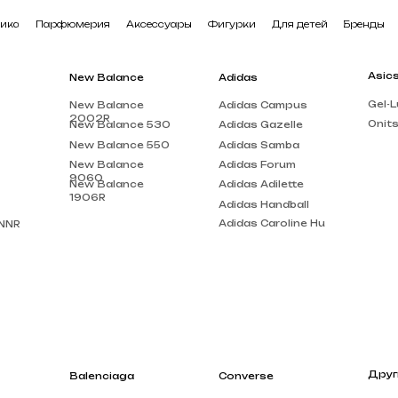
арфюмерия
Аксессуары
Фигурки
Для детей
Бренды
Asics
New Balance
Adidas
Gel-Lute 3
New Balance
Adidas Campus
2002R
Onitsuka Tiger
New Balance 530
Adidas Gazelle
New Balance 550
Adidas Samba
New Balance
Adidas Forum
9060
New Balance
Adidas Adilette
1906R
Adidas Handball
Adidas Caroline Hu
Другие бренды
Balenciaga
Converse
Louis Vuitton
Balenciaga Track
Chuck Taylor
Acne Studios
Balenciaga Triple
Run Star Motion
S
Gucci