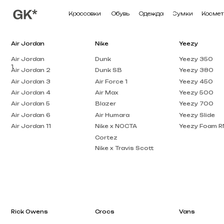
Кроссовки
Обувь
Одежда
Сумки
Косметика
П
Air Jordan
Nike
Yeezy
Air Jordan
Dunk
Yeezy 350
1
Air Jordan 2
Dunk SB
Yeezy 380
Air Jordan 3
Air Force 1
Yeezy 450
Air Jordan 4
Air Max
Yeezy 500
Air Jordan 5
Blazer
Yeezy 700
Air Jordan 6
Air Humara
Yeezy Slide
Air Jordan 11
Nike x NOCTA
Yeezy Foam RNNR
Cortez
Nike x Travis Scott
Rick Owens
Crocs
Vans
Rick Owens DRKSHDW
Crocs Pollex
Vans Knu Skool
Clog
Rick Owens EDFU
Crocs x Salehe Bembury
Vans Old Skool
Rick Owens Low Top
Crocs Classic
Vans Knu Stack