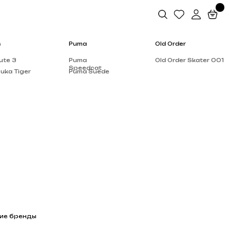
Puma
Old Order
Puma
Old Order Skater 001
Speedcat
Puma Suede
Salomon
Dior
Alo Yoga
Rick Owen’s
Supreme