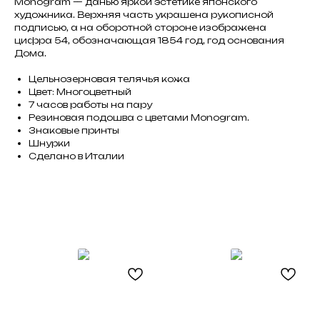
Monogram — данью яркой эстетике японского
художника. Верхняя часть украшена рукописной
подписью, а на оборотной стороне изображена
цифра 54, обозначающая 1854 год, год основания
Дома.
Цельнозерновая телячья кожа
Цвет: Многоцветный
7 часов работы на пару
Резиновая подошва с цветами Monogram.
Знаковые принты
Не нашли что искали?
Шнурки
Сделано в Италии
Напишите нам название интересующей вещи и
укажите свой размер. Мы свяжемся с Вами для
уточнения деталей и поможем
с приобретением даже самых редких вещей.
Оставить запрос
Black
Friday
Каталог
Для клиента
Новинки
Доставка