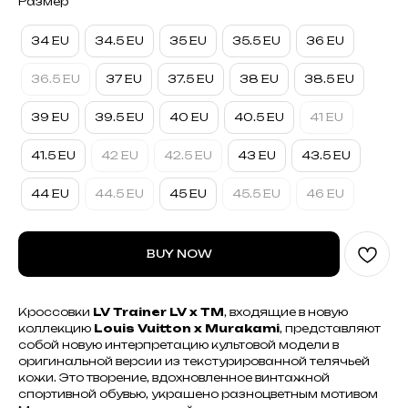
Размер
34 EU
34.5 EU
35 EU
35.5 EU
36 EU
36.5 EU
37 EU
37.5 EU
38 EU
38.5 EU
39 EU
39.5 EU
40 EU
40.5 EU
41 EU
41.5 EU
42 EU
42.5 EU
43 EU
43.5 EU
44 EU
44.5 EU
45 EU
45.5 EU
46 EU
BUY NOW
Кроссовки
LV Trainer LV x TM
, входящие в новую
коллекцию
Louis Vuitton x Murakami
, представляют
собой новую интерпретацию культовой модели в
оригинальной версии из текстурированной телячьей
кожи. Это творение, вдохновленное винтажной
спортивной обувью, украшено разноцветным мотивом