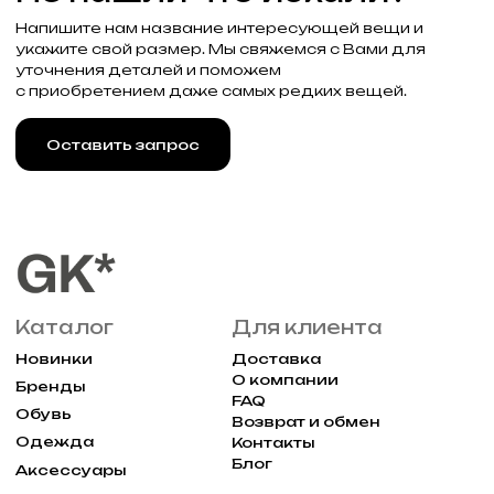
г. Москва, Большая
Молчановка 30/7с1
Привилегии
Узнавайте об акциях и новостях
первыми, подпишитесь на расслыку
Подписаться
Реквизиты
Договор оферты
Разработка сайта
Политика конфиденциальности
2025 Все права защищены Gklimited