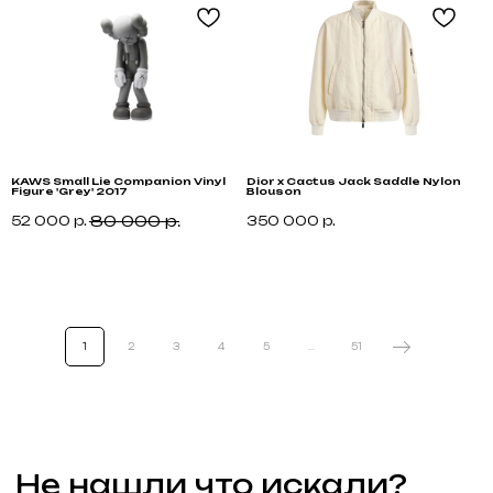
Black
Friday
Не нашли что искали?
Напишите нам название интересующей вещи и
укажите свой размер. Мы свяжемся с Вами для
уточнения деталей и поможем
с приобретением даже самых редких вещей.
Оставить запрос
KAWS Small Lie Companion Vinyl
Dior x Cactus Jack Saddle Nylon
M
Figure 'Grey' 2017
Blouson
S
80 000
р.
52 000
р.
350 000
р.
2
Каталог
Для клиента
Новинки
Доставка
О компании
Бренды
1
2
3
4
5
...
51
FAQ
Обувь
Возврат и обмен
Одежда
Контакты
Блог
Аксессуары
Связаться с нами
+7 (985) 488-44-19