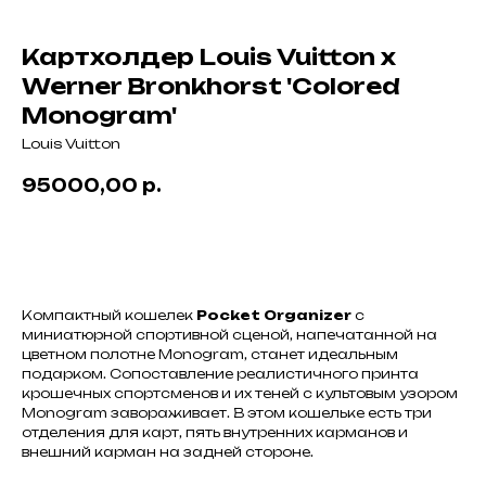
Картхолдер Louis Vuitton x
Werner Bronkhorst 'Colored
Monogram'
Louis Vuitton
95000,00
р.
В корзину
Компактный кошелек
Pocket Organizer
с
миниатюрной спортивной сценой, напечатанной на
цветном полотне Monogram, станет идеальным
подарком. Сопоставление реалистичного принта
крошечных спортсменов и их теней с культовым узором
Monogram завораживает. В этом кошельке есть три
отделения для карт, пять внутренних карманов и
внешний карман на задней стороне.