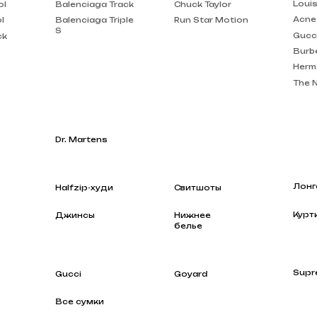
Burberry
Hermes
The North Face
Dr. Martens
Лонгсливы
Halfzip-худи
Свитшоты
Куртки
Джинсы
Нижнее
белье
Supreme
Gucci
Goyard
Все сумки