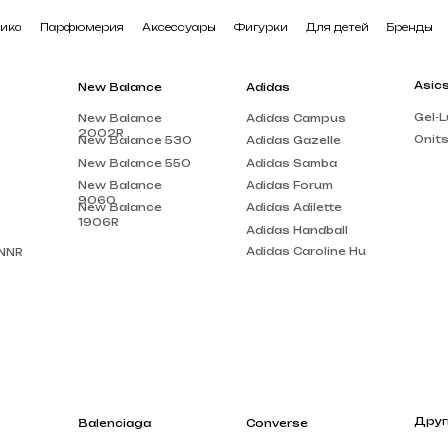
арфюмерия
Аксессуары
Фигурки
Для детей
Бренды
В наличии
Asics
New Balance
Adidas
Gel-Lute 3
New Balance
Adidas Campus
2002R
Onitsuka Tiger
New Balance 530
Adidas Gazelle
New Balance 550
Adidas Samba
New Balance
Adidas Forum
9060
New Balance
Adidas Adilette
1906R
Adidas Handball
Adidas Caroline Hu
Другие бренды
Balenciaga
Converse
Louis Vuitton
Balenciaga Track
Chuck Taylor
Acne Studios
Balenciaga Triple
Run Star Motion
S
Gucci