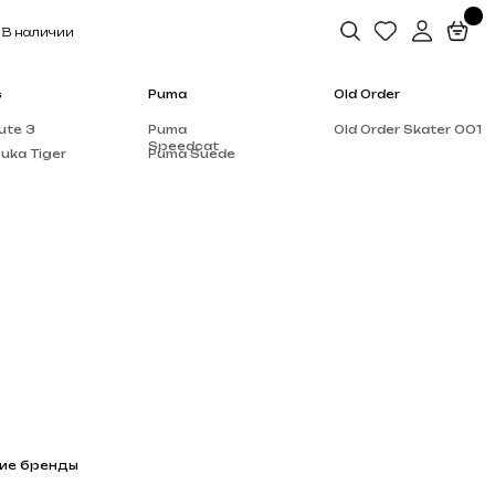
Puma
Old Order
Puma
Old Order Skater 001
Speedcat
Puma Suede
Salomon
Dior
Alo Yoga
Rick Owen’s
Supreme