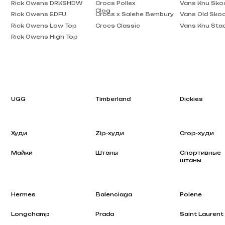
Rick Owens High Top
UGG
Timberland
Dickies
Худи
Zip-худи
Crop-худи
Майки
Штаны
Спортивные
штаны
Hermes
Balenciaga
Polene
Longchamp
Prada
Saint Laurent
Rhode