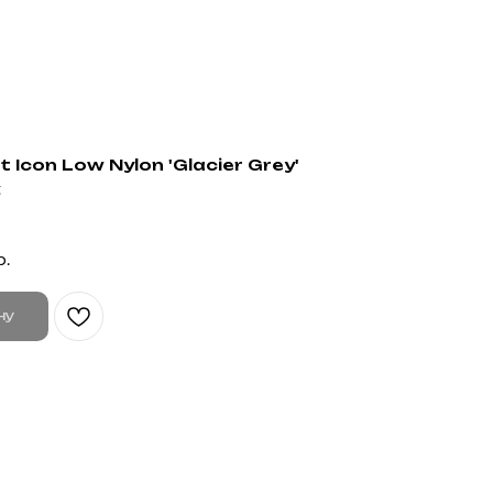
 Icon Low Nylon 'Glacier Grey'
t
р.
ну