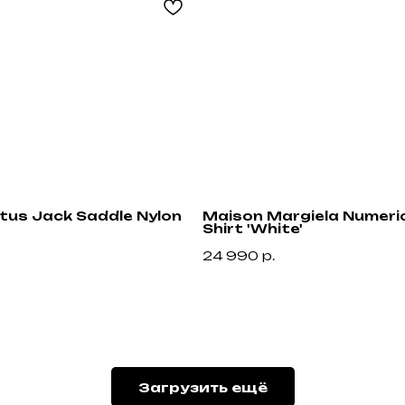
ctus Jack Saddle Nylon
Maison Margiela Numeric
Shirt 'White'
24 990
р.
Привилегии
Узнавайте об акциях и новостях первыми,
подпишитесь на расслыку
Загрузить ещё
н