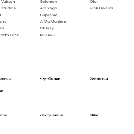
A Ma Maniere
Stussy
MIU MIU
Футболки
Жилетки
Jacquemus
Nike