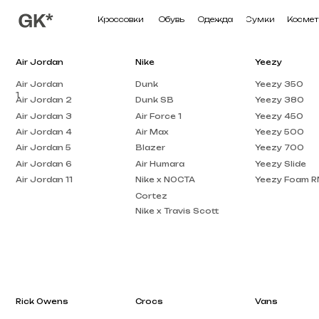
Кроссовки
Обувь
Одежда
Сумки
Косметика
П
Air Jordan
Nike
Yeezy
Air Jordan
Dunk
Yeezy 350
1
Air Jordan 2
Dunk SB
Yeezy 380
Air Jordan 3
Air Force 1
Yeezy 450
Air Jordan 4
Air Max
Yeezy 500
Air Jordan 5
Blazer
Yeezy 700
Air Jordan 6
Air Humara
Yeezy Slide
Air Jordan 11
Nike x NOCTA
Yeezy Foam RNNR
Cortez
Nike x Travis Scott
Rick Owens
Crocs
Vans
Rick Owens DRKSHDW
Crocs Pollex
Vans Knu Skool
Clog
Rick Owens EDFU
Crocs x Salehe Bembury
Vans Old Skool
Rick Owens Low Top
Crocs Classic
Vans Knu Stack