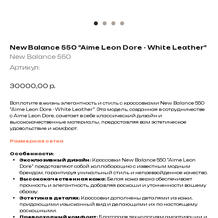
New Balance 550 "Aime Leon Dore - White Leather"
New Balance 550
Артикул:
30000,00
р.
Воплотите в жизнь элегантность и стиль с кроссовками New Balance 550
"Aime Leon Dore - White Leather". Эта модель, созданная в сотрудничестве
с Aime Leon Dore, сочетает в себе классический дизайн и
высококачественные материалы, предоставляя вам эстетическое
удовольствие и комфорт.
Размерная сетка
Особенности:
Эксклюзивный дизайн:
Кроссовки New Balance 550 "Aime Leon
Dore" представляют собой коллаборацию с известным модным
брендом, гарантируя уникальный стиль и непревзойденное качество.
Высококачественная кожа:
Белая кожа верха обеспечивает
прочность и элегантность, добавляя роскоши и утонченности вашему
образу.
Эстетика в деталях:
Кроссовки дополнены деталями из кожи,
придающими изысканный вид и делающими их по-настоящему
роскошными.
Превосходный комфорт:
Благодаря технологиям амортизации и