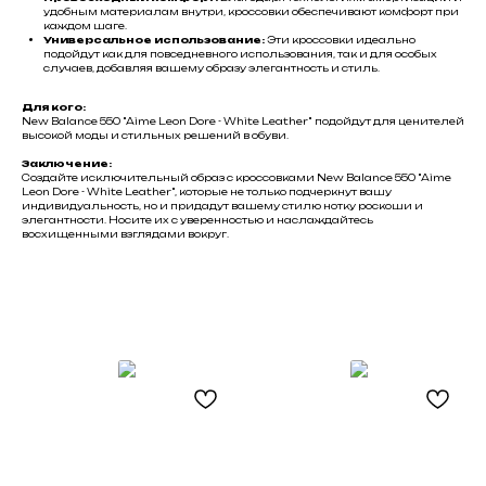
удобным материалам внутри, кроссовки обеспечивают комфорт при
каждом шаге.
Универсальное использование:
Эти кроссовки идеально
подойдут как для повседневного использования, так и для особых
случаев, добавляя вашему образу элегантность и стиль.
Для кого:
New Balance 550 "Aime Leon Dore - White Leather" подойдут для ценителей
высокой моды и стильных решений в обуви.
Заключение:
Создайте исключительный образ с кроссовками New Balance 550 "Aime
Leon Dore - White Leather", которые не только подчеркнут вашу
Не нашли что искали?
индивидуальность, но и придадут вашему стилю нотку роскоши и
элегантности. Носите их с уверенностью и наслаждайтесь
Напишите нам название интересующей вещи и
восхищенными взглядами вокруг.
укажите свой размер. Мы свяжемся с Вами для
уточнения деталей и поможем
с приобретением даже самых редких вещей.
Оставить запрос
Black
Friday
Каталог
Для клиента
Новинки
Доставка
О компании
Бренды