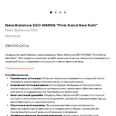
New Balance 550 WMNS "Pink Sand Sea Salt"
New Balance 550
Артикул:
28000,00
р.
Освежите свой образ с кроссовками New Balance 550 WMNS "Pink Sand
Sea Salt". Эта модель сочетает в себе нежные оттенки песочного розового и
морской соли, создавая стильный и женственный вид.
Размерная сетка
Особенности:
Приятные оттенки:
Оттенки песочного розового и морской соли
придают кроссовкам утонченность и изысканность.
Комфорт и поддержка:
Благодаря передовым технологиям
амортизации и удобным материалам, кроссовки обеспечивают
мягкость и поддержку на протяжении всего дня.
Элегантный дизайн:
Модель New Balance 550 имеет стильный
силуэт и минималистичный дизайн, который подчеркивает вашу
женственность и изысканность.
Прочные материалы:
Высококачественные материалы
обеспечивают долговечность и надежность обуви, сохраняя ее
привлекательный внешний вид долгое время.
Универсальное использование:
Кроссовки подходят для