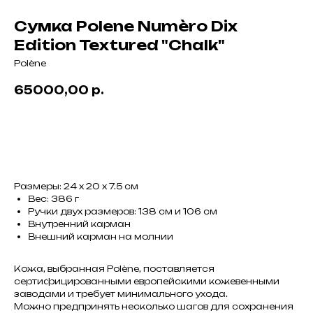
Сумка Polene Numèro Dix
Edition Textured "Chalk"
Polène
65000,00
р.
BUY NOW
Размеры: 24 x 20 x 7.5 см
Вес: 386 г
Ручки двух размеров: 138 см и 106 см
Внутренний карман
Внешний карман на молнии
Кожа, выбранная Polène, поставляется
сертифицированными европейскими кожевенными
заводами и требует минимального ухода.
Можно предпринять несколько шагов для сохранения