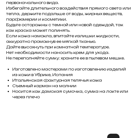
первоначального вида.
Избегайте длительного воздействия прямого света или
тепла, держите подальше от воды, жирных веществ,
парфюмерии и косметики.
Будьте осторожны с темной или новой одеждой, так
как краска может полинять.
Если кожа намокла, впитайте излишки жидкости,
аккуратно промокнув ее мягкой тканью.
Дайте высохнуть при комнатной температуре.
Нет необходимости наносить крем для ухода.
Не переполняйте сумку; храните ее в пылевом мешке.
Изготовлено мастерами по изготовлению изделий
из кожи в Убрике, Испания
Итальянская фактурная телячья кожа
Съемный карман на молнии
Носится как дамская сумочка, сумка на локте или
через плечо
Не нашли что искали?
Напишите нам название интересующей вещи и