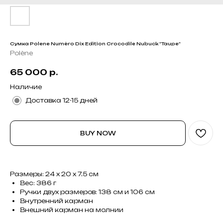
Сумка Polene Numèro Dix Edition Crocodile Nubuck "Taupe"
Polène
65 000
р.
Наличие
Доставка 12-15 дней
BUY NOW
Размеры: 24 x 20 x 7.5 см
Вес: 386 г
Ручки двух размеров: 138 см и 106 см
Внутренний карман
Внешний карман на молнии