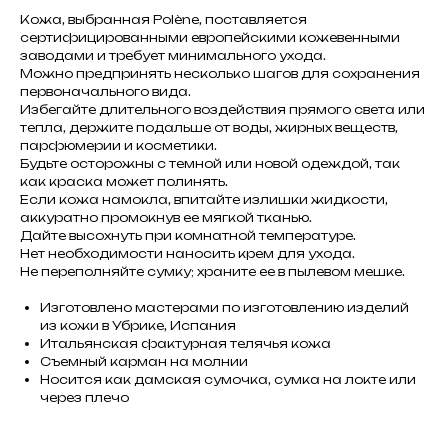
Кожа, выбранная Polène, поставляется
сертифицированными европейскими кожевенными
заводами и требует минимального ухода.
Можно предпринять несколько шагов для сохранения
первоначального вида.
Избегайте длительного воздействия прямого света или
тепла, держите подальше от воды, жирных веществ,
парфюмерии и косметики.
Будьте осторожны с темной или новой одеждой, так
как краска может полинять.
Если кожа намокла, впитайте излишки жидкости,
аккуратно промокнув ее мягкой тканью.
Дайте высохнуть при комнатной температуре.
Нет необходимости наносить крем для ухода.
Не переполняйте сумку; храните ее в пылевом мешке.
Изготовлено мастерами по изготовлению изделий
из кожи в Убрике, Испания
Итальянская фактурная телячья кожа
Съемный карман на молнии
Носится как дамская сумочка, сумка на локте или
через плечо