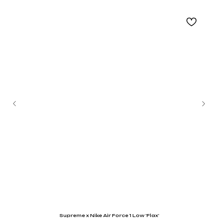
Не нашли что искали?
Напишите нам название интересующей вещи и
укажите свой размер. Мы свяжемся с Вами для
уточнения деталей и поможем
с приобретением даже самых редких вещей.
Supreme x Nike Air Force 1 Low 'Flax'