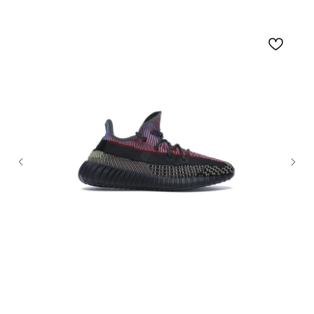
Не нашли что искали?
Напишите нам название интересующей вещи и
укажите свой размер. Мы свяжемся с Вами для
уточнения деталей и поможем