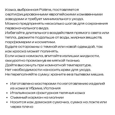
Кожа, выбранная Polène, поставляется
сертифицированными европейскими кожевенными
заводами и требует минимального ухода.
Можно предпринять несколько шагов для сохранения
первоначального вида.
Избегайте длительного воздействия прямого света или
тепла, держите подальше от воды, жирных веществ,
парфюмерии и косметики.
Будьте осторожны с темной или новой одеждой, так
как краска может полинять.
Если кожа намокла, впитайте излишки жидкости,
аккуратно промокнув ее мягкой тканью.
Дайте высохнуть при комнатной температуре.
Нет необходимости наносить крем для ухода.
Не переполняйте сумку; храните ее в пылевом мешке.
Изготовлено мастерами по изготовлению изделий
из кожи в Убрике, Испания
Итальянская фактурная телячья кожа
Съемный карман на молнии
Носится как дамская сумочка, сумка на локте или
через плечо