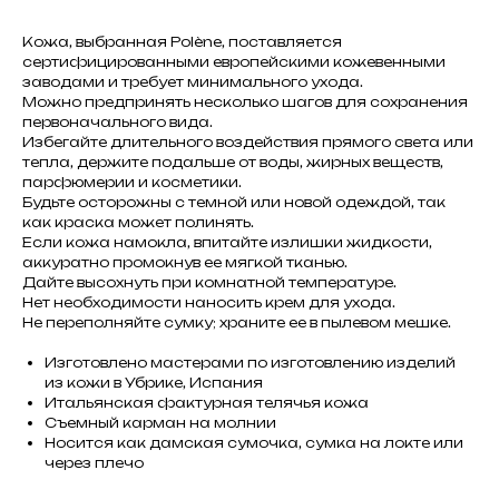
Кожа, выбранная Polène, поставляется
сертифицированными европейскими кожевенными
заводами и требует минимального ухода.
Можно предпринять несколько шагов для сохранения
первоначального вида.
Избегайте длительного воздействия прямого света или
тепла, держите подальше от воды, жирных веществ,
парфюмерии и косметики.
Будьте осторожны с темной или новой одеждой, так
как краска может полинять.
Если кожа намокла, впитайте излишки жидкости,
аккуратно промокнув ее мягкой тканью.
Дайте высохнуть при комнатной температуре.
Нет необходимости наносить крем для ухода.
Не переполняйте сумку; храните ее в пылевом мешке.
Изготовлено мастерами по изготовлению изделий
из кожи в Убрике, Испания
Итальянская фактурная телячья кожа
Съемный карман на молнии
Носится как дамская сумочка, сумка на локте или
через плечо