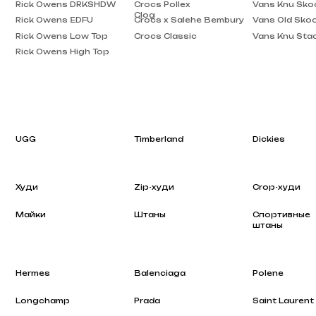
Rick Owens High Top
UGG
Timberland
Dickies
Худи
Zip-худи
Crop-худи
Майки
Штаны
Спортивные
штаны
Hermes
Balenciaga
Polene
Longchamp
Prada
Saint Laurent
Rhode