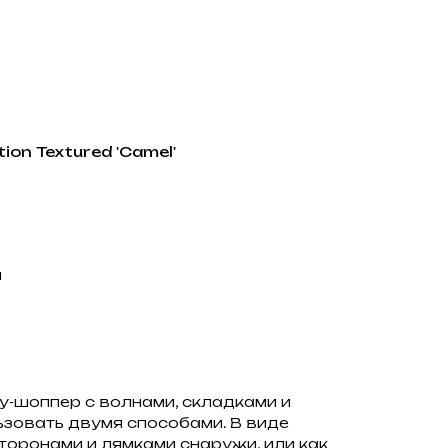
ion Textured 'Camel'
й
у-шоппер с волнами, складками и
зовать двумя способами. В виде
сторонами и лямками снаружи, или как