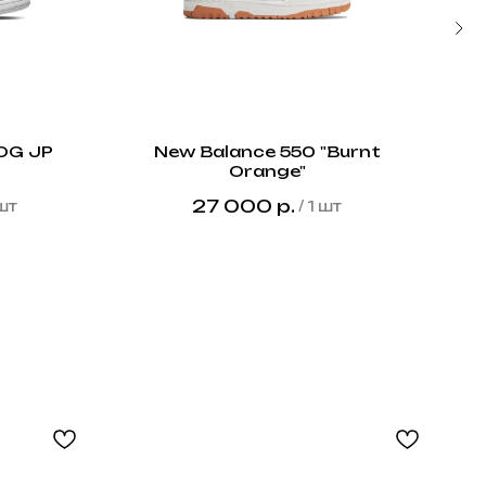
 OG JP
New Balance 550 "Burnt
Ai
Orange"
27 000
р.
29
шт
/
1 шт