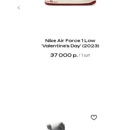
99 Black"
Nike Air Force 1 Low
'Valentine's Day' (2023)
шт
37 000
р.
/
1 шт
Black
Friday