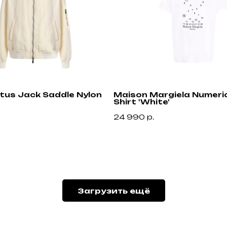
ctus Jack Saddle Nylon
Maison Margiela Numeric
Shirt 'White'
Привилегии
24 990
р.
Узнавайте об акциях и новостях первыми,
подпишитесь на расслыку
н
Подписа
Загрузить ещё
2025 Все права защищены Gklimited