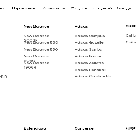
арфюмерия
Аксессуары
Фигурки
Для детей
Бренды
В наличии
Asics
New Balance
Adidas
Gel-Lute 3
New Balance
Adidas Campus
2002R
Onitsuka Tiger
New Balance 530
Adidas Gazelle
New Balance 550
Adidas Samba
New Balance
Adidas Forum
9060
New Balance
Adidas Adilette
1906R
Adidas Handball
Adidas Caroline Hu
Другие бренды
Balenciaga
Converse
Louis Vuitton
Balenciaga Track
Chuck Taylor
Acne Studios
Balenciaga Triple
Run Star Motion
S
Gucci