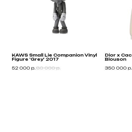
Не нашли что искали?
Напишите нам название интересующей вещи и укажите свой размер.
Мы свяжемся с Вами для уточнения деталей и поможем с
приобретением даже самых редких вещей.
KAWS Small Lie Companion Vinyl
Dior x Ca
Figure 'Grey' 2017
Blouson
Каталог
Для клиента
52 000
р.
80 000
р.
350 000
р.
Новинки
Доставка
О компании
Бренды
FAQ
Обувь
Возврат и обме
Контакты
Одежда
Блог
Аксессуары
Разработка сайта