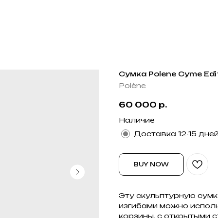
Сумка Polene Cyme Edit
Polène
60 000
р.
Наличие
Доставка 12-15 дне
BUY NOW
Эту скульптурную сумк
изгибами можно исполь
корзины, с открытыми 