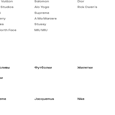
A Ma Maniere
Stussy
MIU MIU
Футболки
Жилетки
Jacquemus
Nike