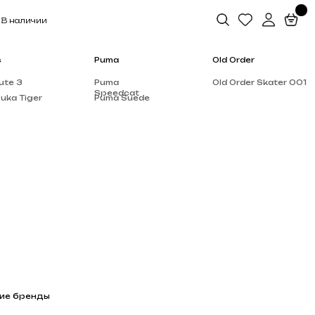
Puma
Old Order
Puma
Old Order Skater 001
Speedcat
Puma Suede
Salomon
Dior
Alo Yoga
Rick Owen’s
Supreme