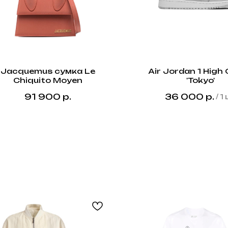
Jacquemus сумка Le
Air Jordan 1 High
Chiquito Moyen
'Tokyo'
91 900
р.
36 000
р.
/
1 