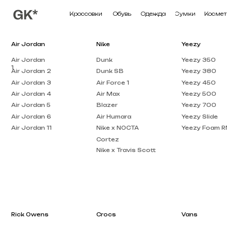
Кроссовки
Обувь
Одежда
Сумки
Косметика
П
Air Jordan
Nike
Yeezy
Air Jordan
Dunk
Yeezy 350
1
Air Jordan 2
Dunk SB
Yeezy 380
Air Jordan 3
Air Force 1
Yeezy 450
Air Jordan 4
Air Max
Yeezy 500
Air Jordan 5
Blazer
Yeezy 700
Air Jordan 6
Air Humara
Yeezy Slide
Air Jordan 11
Nike x NOCTA
Yeezy Foam RNNR
Cortez
Nike x Travis Scott
Rick Owens
Crocs
Vans
Rick Owens DRKSHDW
Crocs Pollex
Vans Knu Skool
Clog
Rick Owens EDFU
Crocs x Salehe Bembury
Vans Old Skool
Rick Owens Low Top
Crocs Classic
Vans Knu Stack