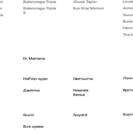
Burberry
Hermes
The North Face
Dr. Martens
Лонгсливы
Halfzip-худи
Свитшоты
Куртки
Джинсы
Нижнее
белье
Supreme
Gucci
Goyard
Все сумки