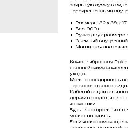
закрытую сумку в виде
перекрещенными внутр
Размеры: 32 x 38 x 17
Вес: 900 г
Ручки двух размеров:
Съемный внутренний к
Магнитная застежка
Кожа, выбранная Polè
европейскими кожевен
ухода.
Можно предпринять не
первоначального вида.
Избегайте длительного
держите подальше от 
косметики.
Будьте осторожны с те
может полинять.
Если кожа намокла, вп
промокнув ее мягкой т