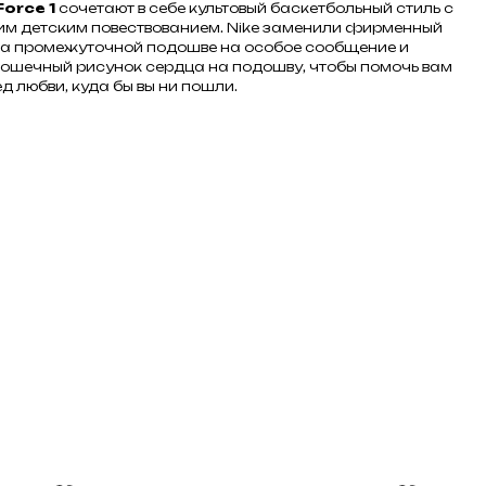
Force 1
сочетают в себе культовый баскетбольный стиль с
м детским повествованием. Nike заменили фирменный
 на промежуточной подошве на особое сообщение и
ошечный рисунок сердца на подошву, чтобы помочь вам
д любви, куда бы вы ни пошли.