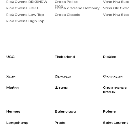
Rick Owens High Top
UGG
Timberland
Dickies
Худи
Zip-худи
Crop-худи
Майки
Штаны
Спортивные
штаны
Hermes
Balenciaga
Polene
Longchamp
Prada
Saint Laurent
Rhode