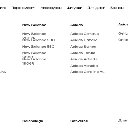
арфюмерия
Аксессуары
Фигурки
Для детей
Бренды
В наличии
Asics
New Balance
Adidas
Gel-Lute 3
New Balance
Adidas Campus
2002R
Onitsuka Tiger
New Balance 530
Adidas Gazelle
New Balance 550
Adidas Samba
New Balance
Adidas Forum
9060
New Balance
Adidas Adilette
1906R
Adidas Handball
Adidas Caroline Hu
Другие бренды
Balenciaga
Converse
Louis Vuitton
Balenciaga Track
Chuck Taylor
Acne Studios
Balenciaga Triple
Run Star Motion
S
Gucci