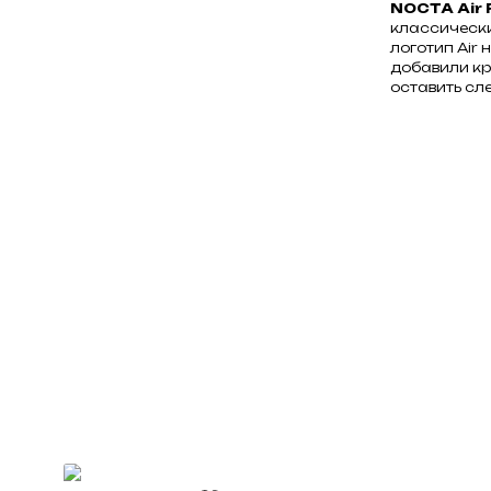
NOCTA Air 
классически
логотип Air
добавили кр
оставить сле