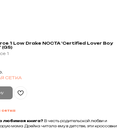
orce 1 Low Drake NOCTA 'Certified Lover Boy
 (GS)
ce 1
р.
Я СЕТКА
ну
 сетка
а любимая книга?
В честь родительской любви и
торую мама Дрейка читала ему в детстве, эти кроссовки