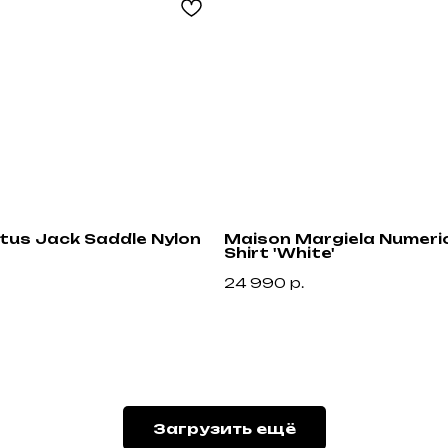
ctus Jack Saddle Nylon
Maison Margiela Numeric
Shirt 'White'
24 990
р.
Привилегии
Узнавайте об акциях и новостях первыми,
подпишитесь на расслыку
Загрузить ещё
н