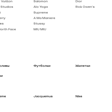
A Ma Maniere
Stussy
MIU MIU
Футболки
Жилетки
Jacquemus
Nike