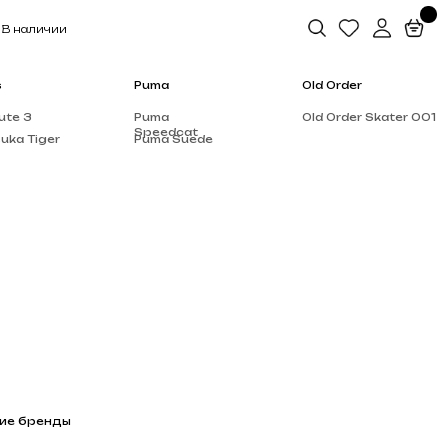
Puma
Old Order
Puma
Old Order Skater 001
Speedcat
Puma Suede
Salomon
Dior
Alo Yoga
Rick Owen’s
Supreme