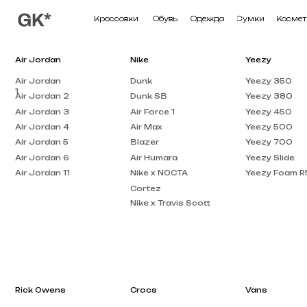
Кроссовки
Обувь
Одежда
Сумки
Косметика
П
Air Jordan
Nike
Yeezy
Air Jordan
Dunk
Yeezy 350
1
Air Jordan 2
Dunk SB
Yeezy 380
Air Jordan 3
Air Force 1
Yeezy 450
Air Jordan 4
Air Max
Yeezy 500
Air Jordan 5
Blazer
Yeezy 700
Air Jordan 6
Air Humara
Yeezy Slide
Air Jordan 11
Nike x NOCTA
Yeezy Foam RNNR
Cortez
Nike x Travis Scott
Rick Owens
Crocs
Vans
Rick Owens DRKSHDW
Crocs Pollex
Vans Knu Skool
Clog
Rick Owens EDFU
Crocs x Salehe Bembury
Vans Old Skool
Rick Owens Low Top
Crocs Classic
Vans Knu Stack