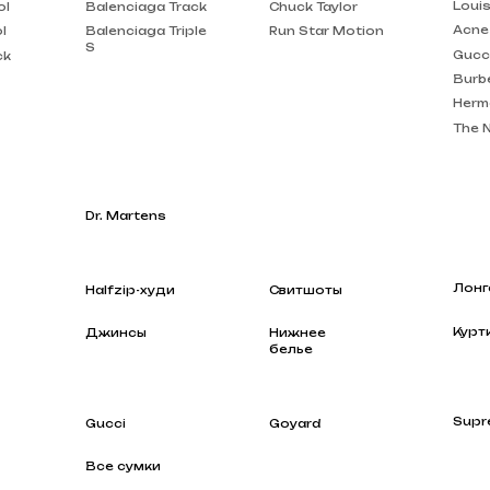
Burberry
Hermes
The North Face
Dr. Martens
Лонгсливы
Halfzip-худи
Свитшоты
Куртки
Джинсы
Нижнее
белье
Supreme
Gucci
Goyard
Все сумки