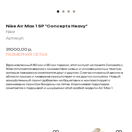
Nike Air Max 1 SP "Concepts Heavy"
Nike
Артикул:
31000,00
р.
РАЗМЕРНАЯ СЕТКА
Вдохновленный 80-ми и 90-ми годами, этот силуэт из пакета Concepts x
Nike отличается верхом с множеством новых и инновационных текстур,
которые прекрасно сочетаются друг с другом. Слегка стираный деним в
области мыска и люверсов присутствует и на других силуэтах. Новый
камуфляжный принт добавлен на брызговик и контрастирует с
оранжевым принтом банданы на пятке. Коричневая подкладка
сочетается с подошвой и шнурками этой особой модели Air Max 1.
Black