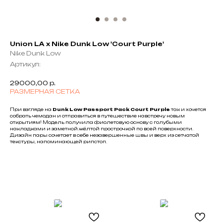
Union LA x Nike Dunk Low 'Court Purple'
Nike Dunk Low
Артикул:
29000,00
р.
РАЗМЕРНАЯ СЕТКА
При взгляде на
Dunk Low Passport Pack Court Purple
так и хочется
собрать чемодан и отправиться в путешествие навстречу новым
открытиям! Модель получила фиолетовую основу с голубыми
накладками и заметной жёлтой прострочкой по всей поверхности.
Дизайн пары сочетает в себе незавершенные швы и верх из сетчатой
текстуры, напоминающей рипстоп.
Black
Friday