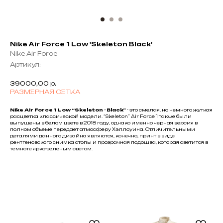
Nike Air Force 1 Low 'Skeleton Black'
Nike Air Force
Артикул:
39000,00
р.
РАЗМЕРНАЯ СЕТКА
Nike Air Force 1 Low “Skeleton - Black”
- это смелая, но немного жуткая
расцветка классической модели. “Skeleton” Air Force 1 также были
выпущены в белом цвете в 2018 году, однако именно черная версия в
полном объеме передает атмосферу Хэллоуина. Отличительными
деталями данного дизайна являются, конечно, принт в виде
рентгеновского снимка стопы и прозрачная подошва, которая светится в
темноте ярко-зеленым светом.
Black