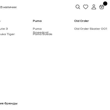
Puma
Old Order
Puma
Old Order Skater 001
Speedcat
Puma Suede
Salomon
Dior
Alo Yoga
Rick Owen’s
Supreme