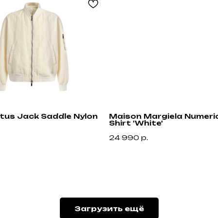
ctus Jack Saddle Nylon
Maison Margiela Numeric
Shirt 'White'
24 990
р.
Привилегии
Узнавайте об акциях и новостях первыми,
подпишитесь на расслыку
Загрузить ещё
н