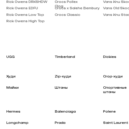
Rick Owens High Top
UGG
Timberland
Dickies
Худи
Zip-худи
Crop-худи
Майки
Штаны
Спортивные
штаны
Hermes
Balenciaga
Polene
Longchamp
Prada
Saint Laurent
Rhode