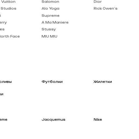
A Ma Maniere
Stussy
MIU MIU
Футболки
Жилетки
Jacquemus
Nike