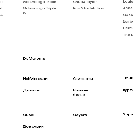
Burberry
Hermes
The North Face
Dr. Martens
Лонгсливы
Halfzip-худи
Свитшоты
Куртки
Джинсы
Нижнее
белье
Supreme
Gucci
Goyard
Все сумки