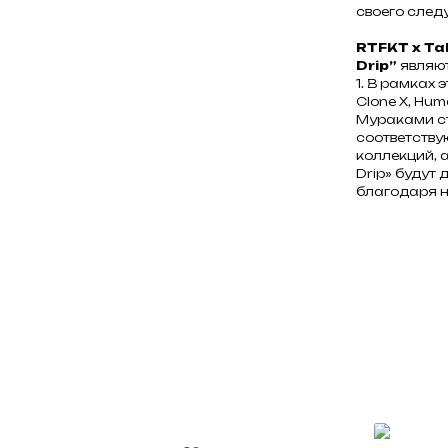
своего след
RTFKT x Ta
Drip”
являют
1. В рамках
Clone X, Huma
Мураками ст
соответству
коллекций, а
Drip» будут
благодаря н