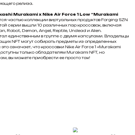
ующего релиза.
kashi Murakami x Nike Air Force 1 Low “Murakami
ся частью коллекции виртуальных продуктов Forging SZN
 этой серии вышли 10 различных пар кроссовок, включая
n, Robot, Demon, Angel, Reptile, Undead и Alien.
ал единственным в группе с двумя капсулами. Владельцы
ющих NFT могут собирать предметы из определенных
 это означает, что кроссовки Nike Air Force 1 «Murakami
 доступны только обладателям Murakami NFT, но
ам, вы можете приобрести ее просто так!