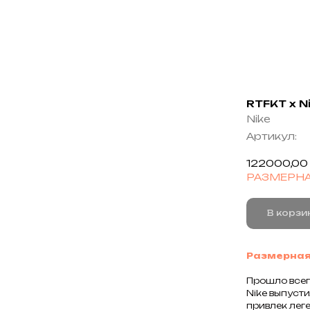
RTFKT x Ni
Nike
Артикул:
122000,00
РАЗМЕРНА
В корзи
Размерная
Прошло всего
Nike
выпусти
привлек лег