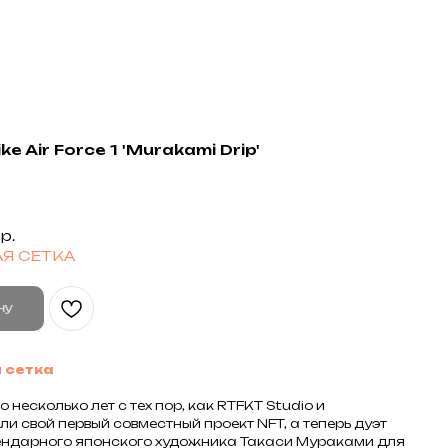
ke Air Force 1 'Murakami Drip'
р.
Я СЕТКА
ну
 сетка
 несколько лет с тех пор, как
RTFKT Studio
и
ли свой первый совместный проект
NFT
, а теперь дуэт
ендарного японского художника
Такаcи Мураками
для