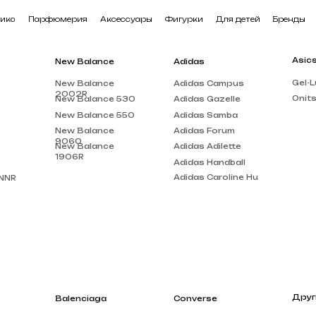
арфюмерия
Аксессуары
Фигурки
Для детей
Бренды
В наличии
Asics
New Balance
Adidas
Gel-Lute 3
New Balance
Adidas Campus
2002R
Onitsuka Tiger
New Balance 530
Adidas Gazelle
New Balance 550
Adidas Samba
New Balance
Adidas Forum
9060
New Balance
Adidas Adilette
1906R
Adidas Handball
Adidas Caroline Hu
Другие бренды
Balenciaga
Converse
Louis Vuitton
Balenciaga Track
Chuck Taylor
Acne Studios
Balenciaga Triple
Run Star Motion
S
Gucci