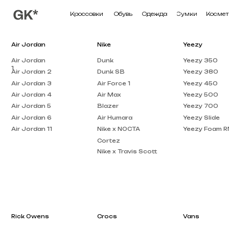
Кроссовки
Обувь
Одежда
Сумки
Косметика
П
Air Jordan
Nike
Yeezy
Air Jordan
Dunk
Yeezy 350
1
Air Jordan 2
Dunk SB
Yeezy 380
Air Jordan 3
Air Force 1
Yeezy 450
Air Jordan 4
Air Max
Yeezy 500
Air Jordan 5
Blazer
Yeezy 700
Air Jordan 6
Air Humara
Yeezy Slide
Air Jordan 11
Nike x NOCTA
Yeezy Foam RNNR
Cortez
Nike x Travis Scott
Rick Owens
Crocs
Vans
Rick Owens DRKSHDW
Crocs Pollex
Vans Knu Skool
Clog
Rick Owens EDFU
Crocs x Salehe Bembury
Vans Old Skool
Rick Owens Low Top
Crocs Classic
Vans Knu Stack