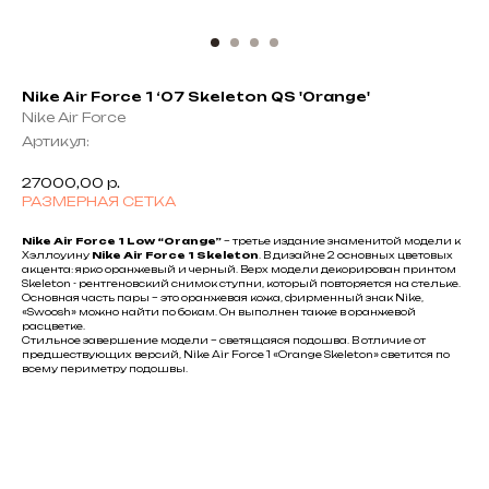
Nike Air Force 1 ‘07 Skeleton QS 'Orange'
Nike Air Force
Артикул:
27000,00
р.
РАЗМЕРНАЯ СЕТКА
Nike Air Force 1 Low “Orange”
– третье издание знаменитой модели к
Хэллоуину
Nike Air Force 1 Skeleton
. В дизайне 2 основных цветовых
акцента: ярко оранжевый и черный. Верх модели декорирован принтом
Skeleton - рентгеновский снимок ступни, который повторяется на стельке.
Основная часть пары – это оранжевая кожа, фирменный знак Nike,
«Swoosh» можно найти по бокам. Он выполнен также в оранжевой
расцветке.
Стильное завершение модели – светящаяся подошва. В отличие от
предшествующих версий, Nike Air Force 1 «Orange Skeleton» светится по
всему периметру подошвы.