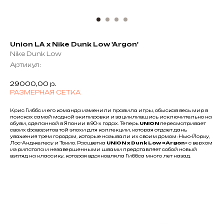
Union LA x Nike Dunk Low 'Argon'
Nike Dunk Low
Артикул:
29000,00
р.
РАЗМЕРНАЯ СЕТКА
Крис Гиббс и его команда изменили правила игры, обыскав весь мир в
поисках самой модной экипировки и зациклившись исключительно на
обуви, сделанной в Японии в 90-х годах. Теперь
UNION
пересматривает
своих фаворитов той эпохи для коллекции, которая отдает дань
уважения трем городам, которые называли их своим домом: Нью-Йорку,
Лос-Анджелесу и Токио. Расцветка
UNION x Dunk Low «Argon
» с верхом
из рипстопа и незавершенными швами представляет собой новый
взгляд на классику, которая вдохновляла Гиббса много лет назад.