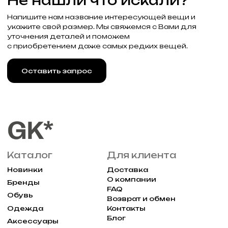
+7 (985) 488-44-19
г. Москва, Большая
Молчановка 30/7с1
Привилегии
Узнавайте об акциях и новостях
первыми, подпишитесь на расслыку
Подписаться
Реквизиты
Договор оферты
Разработка сайта
Политика конфиденциальности
2025 Все права защищены Gklimited