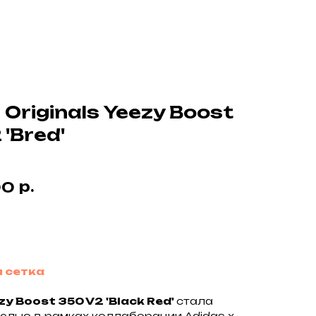
 Originals Yeezy Boost
 'Bred'
р.
00
у
 сетка
zy Boost 350 V2 'Black Red'
стала
елью в рамках коллаборации Adidas x