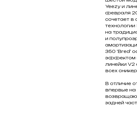
Yeezy и лин
февраля 201
сочетает в 
технологии 
на традицио
и полупроз
амортизаци
350 'Bred' 
эффектом па
линейки V2
всех сникер
В отличие о
впервые на 
возвращают
задней част