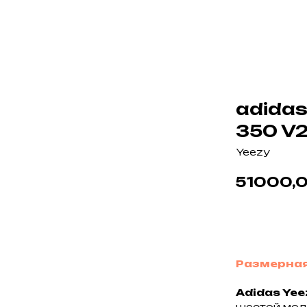
adidas
350 V2
Yeezy
51000,
В корзин
Размерная
Adidas Yee
шестой мод