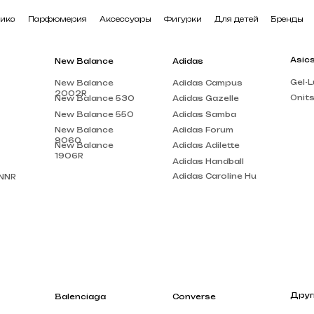
арфюмерия
Аксессуары
Фигурки
Для детей
Бренды
В наличии
Asics
New Balance
Adidas
Gel-Lute 3
New Balance
Adidas Campus
2002R
Onitsuka Tiger
New Balance 530
Adidas Gazelle
New Balance 550
Adidas Samba
New Balance
Adidas Forum
9060
New Balance
Adidas Adilette
1906R
Adidas Handball
Adidas Caroline Hu
Другие бренды
Balenciaga
Converse
Louis Vuitton
Balenciaga Track
Chuck Taylor
Acne Studios
Balenciaga Triple
Run Star Motion
S
Gucci