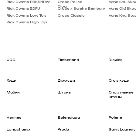
Rick Owens High Top
UGG
Timberland
Dickies
Худи
Zip-худи
Crop-худи
Майки
Штаны
Спортивные
штаны
Hermes
Balenciaga
Polene
Longchamp
Prada
Saint Laurent
Rhode