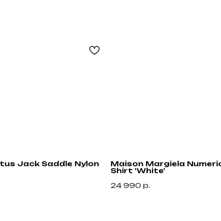
ctus Jack Saddle Nylon
Maison Margiela Numeric
Shirt 'White'
24 990
р.
Привилегии