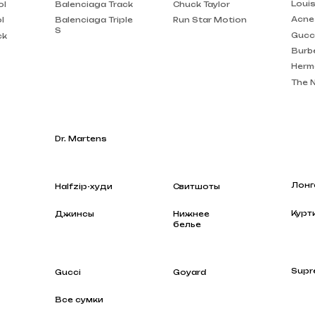
Burberry
Hermes
The North Face
Dr. Martens
Лонгсливы
Halfzip-худи
Свитшоты
Куртки
Джинсы
Нижнее
белье
Supreme
Gucci
Goyard
Все сумки