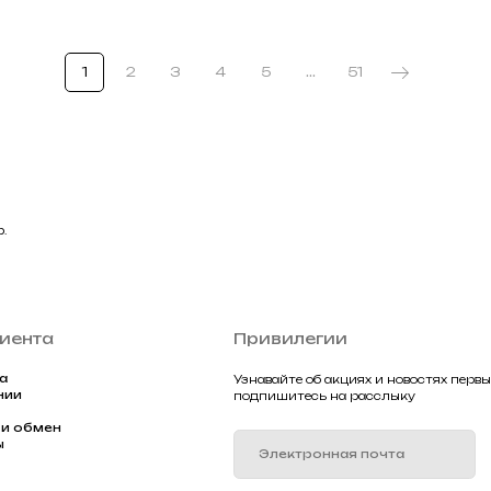
Узнавайте об акциях и новостях первыми,
подпишитесь на расслыку
н
1
2
3
4
5
...
51
Подписа
2025 Все права защищены Gklimited