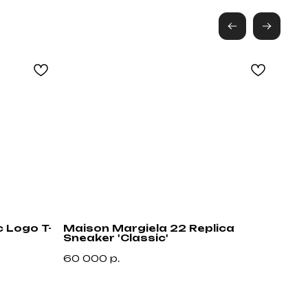
 Logo T-
Maison Margiela 22 Replica
Loui
Sneaker 'Classic'
Cris
Оставить запрос
60 000
р.
60 
Связаться с нами