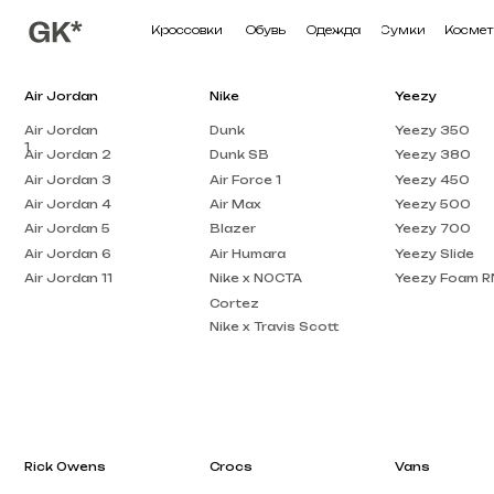
Кроссовки
Обувь
Одежда
Сумки
Косметика
П
Air Jordan
Nike
Yeezy
Air Jordan
Dunk
Yeezy 350
1
Air Jordan 2
Dunk SB
Yeezy 380
Air Jordan 3
Air Force 1
Yeezy 450
Air Jordan 4
Air Max
Yeezy 500
Air Jordan 5
Blazer
Yeezy 700
Air Jordan 6
Air Humara
Yeezy Slide
Air Jordan 11
Nike x NOCTA
Yeezy Foam RNNR
Cortez
Nike x Travis Scott
Rick Owens
Crocs
Vans
Rick Owens DRKSHDW
Crocs Pollex
Vans Knu Skool
Clog
Rick Owens EDFU
Crocs x Salehe Bembury
Vans Old Skool
Rick Owens Low Top
Crocs Classic
Vans Knu Stack