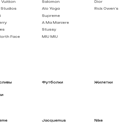
A Ma Maniere
Stussy
MIU MIU
Футболки
Жилетки
Jacquemus
Nike