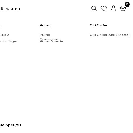
0
Puma
Old Order
Puma
Old Order Skater 001
Speedcat
Puma Suede
Salomon
Dior
Alo Yoga
Rick Owen’s
Supreme