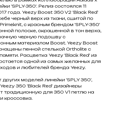
ейки 'SPLY-350'. Релиз состоялся 11
7 года. Yeezy Boost 350 V2 'Black Red'
себе черный верх из ткани, сшитой по
Primeknit, с красным брендом 'SPLY-350'
нной полоске, окрашенной в тон верха,
рачную черную подошву с
онным материалом Boost. Yeezy Boost
оснащены пенной стелькой Ortholite с
мяти. Расцветка Yeezy 'Black Red' из
 остается одной из самых желанных для
ходов и любителей бренда Yeezy.
т других моделей линейки 'SPLY 350',
Yeezy 350 'Black Red' дизайнеры
 традиционную для 350 V1 петлю на
и кроссовка.