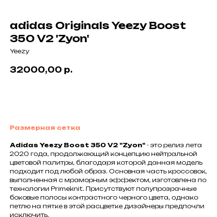
adidas Originals Yeezy Boost
350 V2 'Zyon'
Yeezy
32000,00
р.
В корзину
Размерная сетка
Adidas Yeezy Boost 350 V2 "Zyon"
- это релиз лета
2020 года, продолжающий концепцию нейтральной
цветовой палитры, благодаря которой данная модель
подходит под любой образ. Основная часть кроссовок,
выполненная с мраморным эффектом, изготовлена по
технологии Primeknit. Присутствуют полупрозрачные
боковые полосы контрастного черного цвета, однако
петлю на пятке в этой расцветке дизайнеры предпочли
исключить.