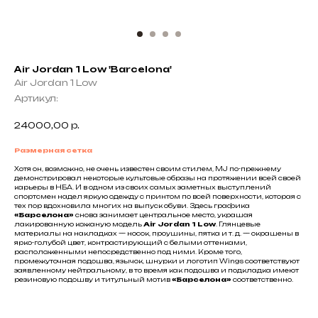
Air Jordan 1 Low 'Barcelona'
Air Jordan 1 Low
Артикул:
24000,00
р.
Размерная сетка
Хотя он, возможно, не очень известен своим стилем, MJ по-прежнему
демонстрировал некоторые культовые образы на протяжении всей своей
карьеры в НБА. И в одном из своих самых заметных выступлений
спортсмен надел яркую одежду с принтом по всей поверхности, которая с
тех пор вдохновила многих на выпуск обуви. Здесь графика
«Барселона»
снова занимает центральное место, украшая
лакированную кожаную модель
Air Jordan 1 Low
. Глянцевые
материалы на накладках — носок, проушины, пятка и т. д. — окрашены в
ярко-голубой цвет, контрастирующий с белыми оттенками,
расположенными непосредственно под ними. Кроме того,
промежуточная подошва, язычок, шнурки и логотип Wings соответствуют
заявленному нейтральному, в то время как подошва и подкладка имеют
резиновую подошву и титульный мотив
«Барселона»
соответственно.
Не нашли что искали?