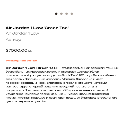
Air Jordan 1 Low 'Green Toe'
Air Jordan 1 Low
Артикул:
37000,00
р.
Размерная сетка
Air Jordan 1 Low «Green Toe»
— это вневременной образ винтажных
баскетбольных кроссовок, который отражает цветовой блок
оригинальной расцветки модели «Black Toe» 1985 года. Версия «Green
Toe» первых фирменных кроссовок Майкла Джордана имеет
перфорированный носок благородного зеленого цвета, который
контрастирует с черной кожей на передней части стопы и
проушинах. Тональная маркировка «23» расположена на черной
кружевной накладке поверх черных шнурков. Двухцветная белая
промежуточная подошва и резиновая подошва благородного зеленого
цвета завершают дизайн.
Не нашли что искали?
Напишите нам название интересующей вещи и