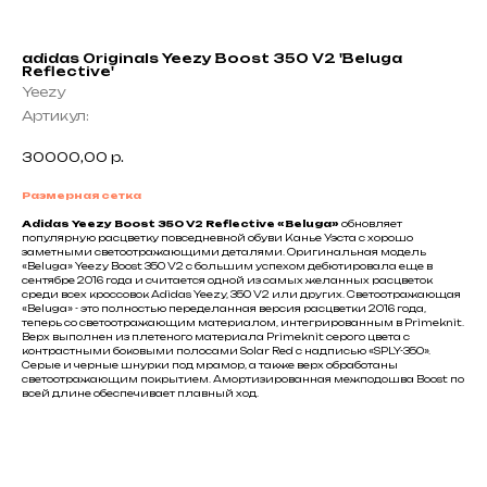
adidas Originals Yeezy Boost 350 V2 'Beluga
Reflective'
Yeezy
Артикул:
30000,00
р.
Размерная сетка
Adidas Yeezy Boost 350 V2 Reflective «Beluga»
обновляет
популярную расцветку повседневной обуви Канье Уэста с хорошо
заметными светоотражающими деталями. Оригинальная модель
«Beluga» Yeezy Boost 350 V2 с большим успехом дебютировала еще в
сентябре 2016 года и считается одной из самых желанных расцветок
среди всех кроссовок Adidas Yeezy, 350 V2 или других. Светоотражающая
«Beluga» - это полностью переделанная версия расцветки 2016 года,
теперь со светоотражающим материалом, интегрированным в Primeknit.
Верх выполнен из плетеного материала Primeknit серого цвета с
контрастными боковыми полосами Solar Red с надписью «SPLY-350».
Серые и черные шнурки под мрамор, а также верх обработаны
светоотражающим покрытием. Амортизированная межподошва Boost по
всей длине обеспечивает плавный ход.
Не нашли что искали?
Напишите нам название интересующей вещи и