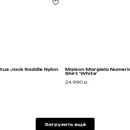
ctus Jack Saddle Nylon
Maison Margiela Numeric
Shirt 'White'
24 990
р.
Привилегии
Узнавайте об акциях и новостях первыми,
подпишитесь на расслыку
Загрузить ещё
н