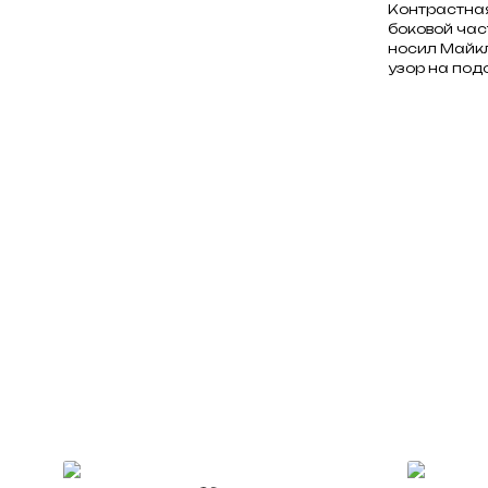
Контрастная
боковой част
носил Майкл
узор на под