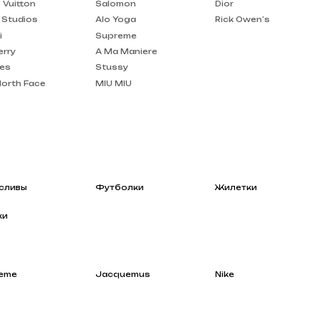
A Ma Maniere
Stussy
MIU MIU
Футболки
Жилетки
Jacquemus
Nike