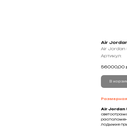
Air Jordan
Air Jordan
Артикул:
56000,00
В корзи
Размерная
Air Jordan 
светоотраж
расположены
лодыжке при