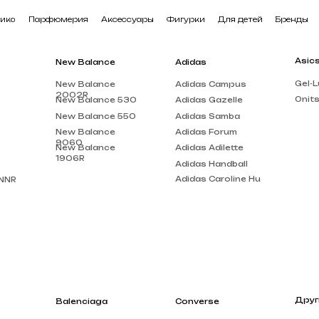
арфюмерия
Аксессуары
Фигурки
Для детей
Бренды
В наличии
Asics
New Balance
Adidas
Gel-Lute 3
New Balance
Adidas Campus
2002R
Onitsuka Tiger
New Balance 530
Adidas Gazelle
New Balance 550
Adidas Samba
New Balance
Adidas Forum
9060
New Balance
Adidas Adilette
1906R
Adidas Handball
Adidas Caroline Hu
Другие бренды
Balenciaga
Converse
Louis Vuitton
Balenciaga Track
Chuck Taylor
Acne Studios
Balenciaga Triple
Run Star Motion
S
Gucci