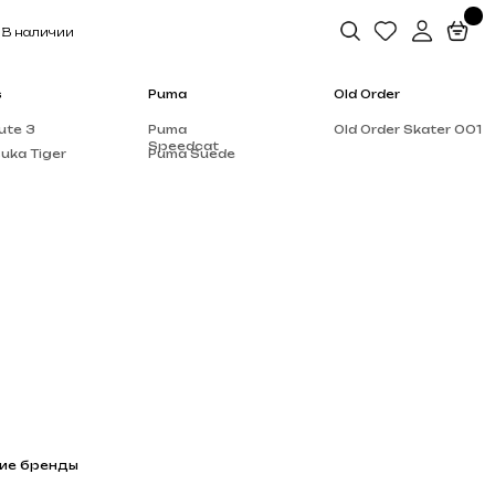
Puma
Old Order
Puma
Old Order Skater 001
Speedcat
Puma Suede
Salomon
Dior
Alo Yoga
Rick Owen’s
Supreme