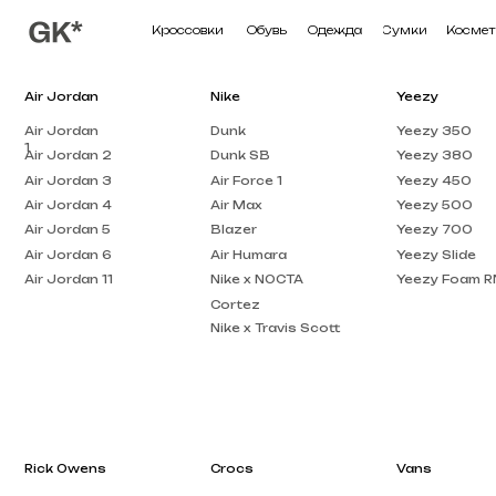
Кроссовки
Обувь
Одежда
Сумки
Косметика
П
Air Jordan
Nike
Yeezy
Air Jordan
Dunk
Yeezy 350
1
Air Jordan 2
Dunk SB
Yeezy 380
Air Jordan 3
Air Force 1
Yeezy 450
Air Jordan 4
Air Max
Yeezy 500
Air Jordan 5
Blazer
Yeezy 700
Air Jordan 6
Air Humara
Yeezy Slide
Air Jordan 11
Nike x NOCTA
Yeezy Foam RNNR
Cortez
Nike x Travis Scott
Rick Owens
Crocs
Vans
Rick Owens DRKSHDW
Crocs Pollex
Vans Knu Skool
Clog
Rick Owens EDFU
Crocs x Salehe Bembury
Vans Old Skool
Rick Owens Low Top
Crocs Classic
Vans Knu Stack