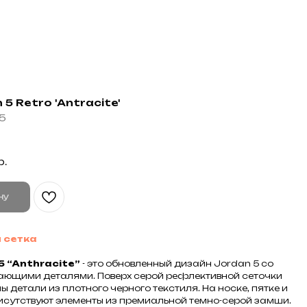
 5 Retro 'Antracite'
 5
р.
ну
 сетка
5 “Anthracite”
- это обновленный дизайн Jordan 5 со
ающими деталями. Поверх серой рефлективной сеточки
 детали из плотного черного текстиля. На носке, пятке и
сутствуют элементы из премиальной темно-серой замши.