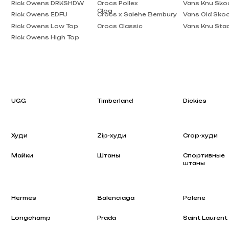
Rick Owens High Top
UGG
Timberland
Dickies
Худи
Zip-худи
Crop-худи
Майки
Штаны
Спортивные
штаны
Hermes
Balenciaga
Polene
Longchamp
Prada
Saint Laurent
Rhode