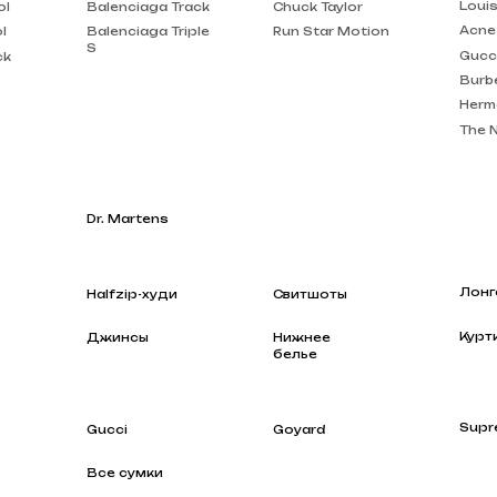
Burberry
Hermes
The North Face
Dr. Martens
Лонгсливы
Halfzip-худи
Свитшоты
Куртки
Джинсы
Нижнее
белье
Supreme
Gucci
Goyard
Все сумки