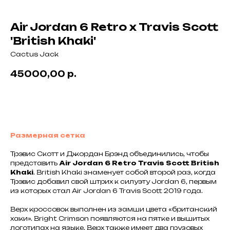
Air Jordan 6 Retro x Travis Scott
'British Khaki'
Cactus Jack
45000,00
р.
В корзину
Размерная сетка
Трэвис Скотт и Джордан Брэнд объединились, чтобы
представить
Air Jordan 6 Retro Travis Scott British
Khaki
. British Khaki знаменует собой второй раз, когда
Трэвис добавил свой штрих к силуэту Jordan 6, первым
из которых стал Air Jordan 6 Travis Scott 2019 года.
Верх кроссовок выполнен из замши цвета «британский
хаки». Bright Crimson появляются на пятке и вышитых
логотипах на языке. Верх также имеет два грузовых