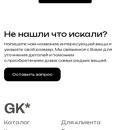
Блог
Аксессуары
Связаться с нами
+7 (985) 488-44-19
г. Москва, Большая
Молчановка 30/7с1
Привилегии
Узнавайте об акциях и новостях
первыми, подпишитесь на расслыку
Подписаться
Реквизиты
Договор оферты
Разработка сайта
Политика конфиденциальности
2025 Все права защищены Gklimited