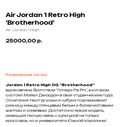
Air Jordan 1 Retro High
'Brotherhood'
Air Jordan 1 High
25000,00
р.
В корзину
Размерная сетка
Jordan 1 Retro High OG “Brotherhood”
вдохновлены братством “Omega Psi Phi”, в котором
состоял Майкл Джордан в свои студенческие года.
Сочетания текстур кожи и нубука подчеркивают
разницу между глянцевым белым и более матовыми
желтым и сливовым. Достаточно яркая модель,
имеющая тесную связь с культурой не только
кроссовок, но и университета Южной Каролины!