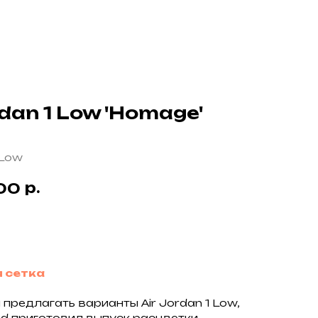
rdan 1 Low 'Homage'
S
 Low
р.
00
у
 сетка
редлагать варианты Air Jordan 1 Low,
nd приготовил выпуск расцветки