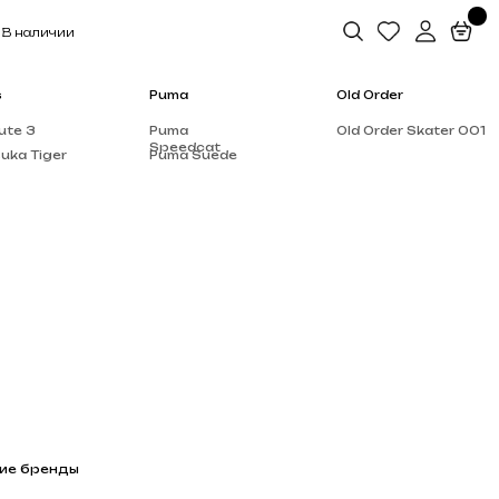
Puma
Old Order
Puma
Old Order Skater 001
Speedcat
Puma Suede
Salomon
Dior
Alo Yoga
Rick Owen’s
Supreme