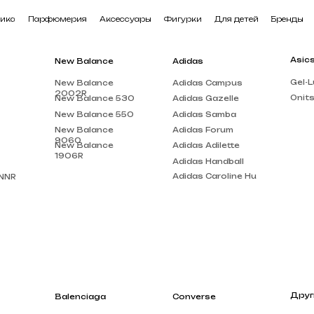
арфюмерия
Аксессуары
Фигурки
Для детей
Бренды
В наличии
Asics
New Balance
Adidas
Gel-Lute 3
New Balance
Adidas Campus
2002R
Onitsuka Tiger
New Balance 530
Adidas Gazelle
New Balance 550
Adidas Samba
New Balance
Adidas Forum
9060
New Balance
Adidas Adilette
1906R
Adidas Handball
Adidas Caroline Hu
Другие бренды
Balenciaga
Converse
Louis Vuitton
Balenciaga Track
Chuck Taylor
Acne Studios
Balenciaga Triple
Run Star Motion
S
Gucci