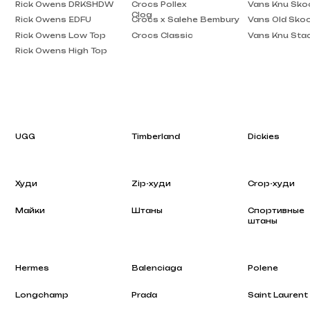
Rick Owens High Top
UGG
Timberland
Dickies
Худи
Zip-худи
Crop-худи
Майки
Штаны
Спортивные
штаны
Hermes
Balenciaga
Polene
Longchamp
Prada
Saint Laurent
Rhode