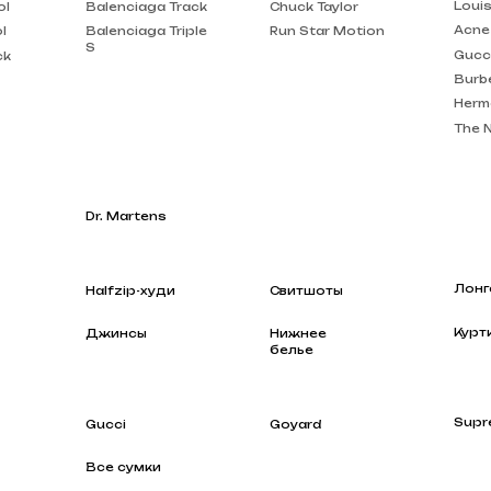
Burberry
Hermes
The North Face
Dr. Martens
Лонгсливы
Halfzip-худи
Свитшоты
Куртки
Джинсы
Нижнее
белье
Supreme
Gucci
Goyard
Все сумки