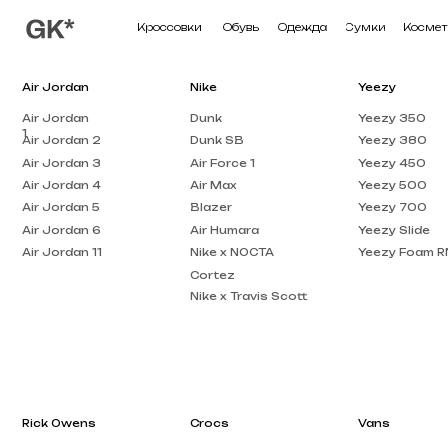
Кроссовки
Обувь
Одежда
Сумки
Косметика
П
Air Jordan
Nike
Yeezy
Air Jordan
Dunk
Yeezy 350
1
Air Jordan 2
Dunk SB
Yeezy 380
Air Jordan 3
Air Force 1
Yeezy 450
Air Jordan 4
Air Max
Yeezy 500
Air Jordan 5
Blazer
Yeezy 700
Air Jordan 6
Air Humara
Yeezy Slide
Air Jordan 11
Nike x NOCTA
Yeezy Foam RNNR
Cortez
Nike x Travis Scott
Rick Owens
Crocs
Vans
Rick Owens DRKSHDW
Crocs Pollex
Vans Knu Skool
Clog
Rick Owens EDFU
Crocs x Salehe Bembury
Vans Old Skool
Rick Owens Low Top
Crocs Classic
Vans Knu Stack