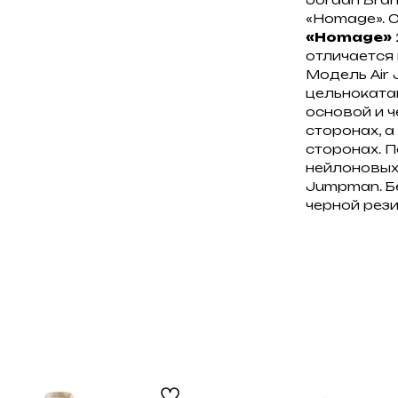
«Homage». 
«Homage»
отличается
Модель Air 
цельноката
основой и 
сторонах, 
сторонах. 
нейлоновых
Jumpman. Б
черной рез