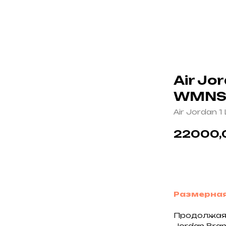
Air Jo
WMN
Air Jordan 1
22000,
В корзин
Размерная
Продолжая п
Jordan Bra