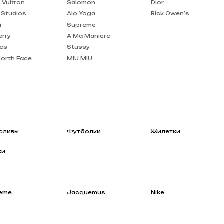
A Ma Maniere
Stussy
MIU MIU
Футболки
Жилетки
Jacquemus
Nike