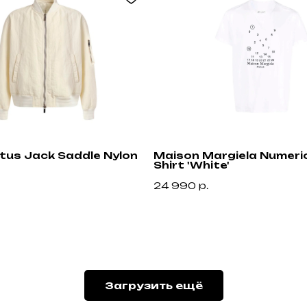
ctus Jack Saddle Nylon
Maison Margiela Numeric
Shirt 'White'
24 990
р.
Привилегии
Узнавайте об акциях и новостях первыми,
подпишитесь на расслыку
Загрузить ещё
н
Подписа