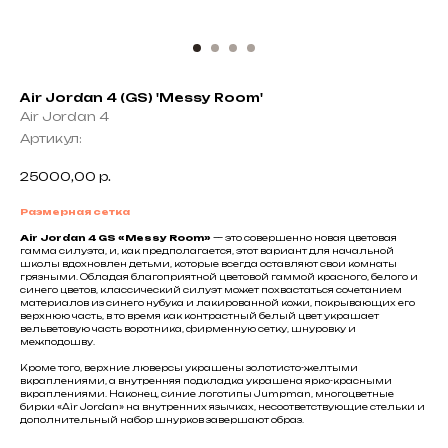
Air Jordan 4 (GS) 'Messy Room'
Air Jordan 4
Артикул:
25000,00
р.
Размерная сетка
Air Jordan 4 GS «Messy Room»
— это совершенно новая цветовая
гамма силуэта, и, как предполагается, этот вариант для начальной
школы вдохновлен детьми, которые всегда оставляют свои комнаты
грязными. Обладая благоприятной цветовой гаммой красного, белого и
синего цветов, классический силуэт может похвастаться сочетанием
материалов из синего нубука и лакированной кожи, покрывающих его
верхнюю часть, в то время как контрастный белый цвет украшает
вельветовую часть воротника, фирменную сетку, шнуровку и
межподошву.
Кроме того, верхние люверсы украшены золотисто-желтыми
вкраплениями, а внутренняя подкладка украшена ярко-красными
вкраплениями. Наконец, синие логотипы Jumpman, многоцветные
бирки «Air Jordan» на внутренних язычках, несоответствующие стельки и
дополнительный набор шнурков завершают образ.