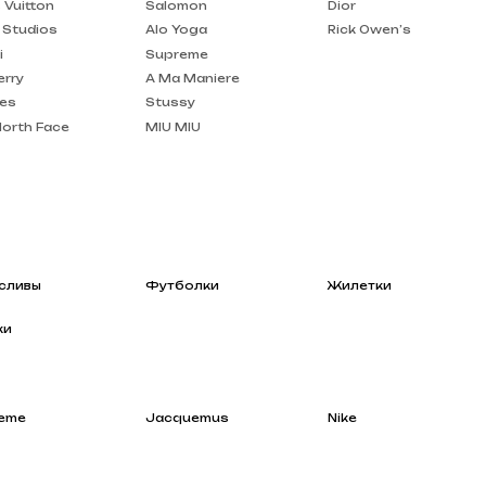
A Ma Maniere
Stussy
MIU MIU
Футболки
Жилетки
Jacquemus
Nike