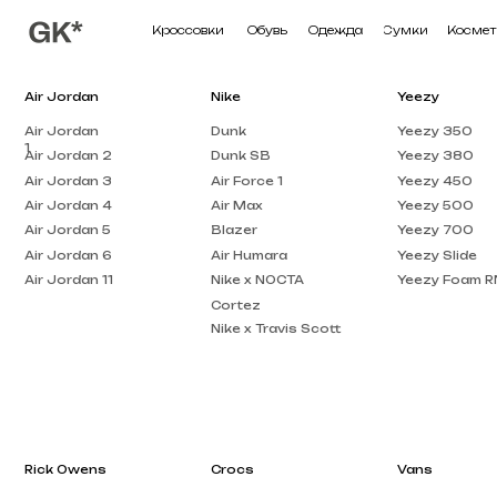
Кроссовки
Обувь
Одежда
Сумки
Косметика
П
Air Jordan
Nike
Yeezy
Air Jordan
Dunk
Yeezy 350
1
Air Jordan 2
Dunk SB
Yeezy 380
Air Jordan 3
Air Force 1
Yeezy 450
Air Jordan 4
Air Max
Yeezy 500
Air Jordan 5
Blazer
Yeezy 700
Air Jordan 6
Air Humara
Yeezy Slide
Air Jordan 11
Nike x NOCTA
Yeezy Foam RNNR
Cortez
Nike x Travis Scott
Rick Owens
Crocs
Vans
Rick Owens DRKSHDW
Crocs Pollex
Vans Knu Skool
Clog
Rick Owens EDFU
Crocs x Salehe Bembury
Vans Old Skool
Rick Owens Low Top
Crocs Classic
Vans Knu Stack