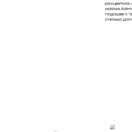
расцветках,
adidas Adim
подошве с “з
стельки доп