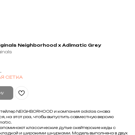
iginals Neighborhood x Adimatic Grey
inals
.
Я СЕТКА
ну
итейлер
NEIGHBORHOOD
и компания
adidas
снова
я, на этот раз, чтобы выпустить совместную версию
matic
.
апоминают классические дутые скейтерские кеды с
кладкой и широкими шнурками. Модель выполнена в двух