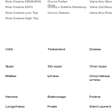
Rick Owens High Top
UGG
Timberland
Dickies
Худи
Zip-худи
Crop-худи
Майки
Штаны
Спортивные
штаны
Hermes
Balenciaga
Polene
Longchamp
Prada
Saint Laurent
Rhode