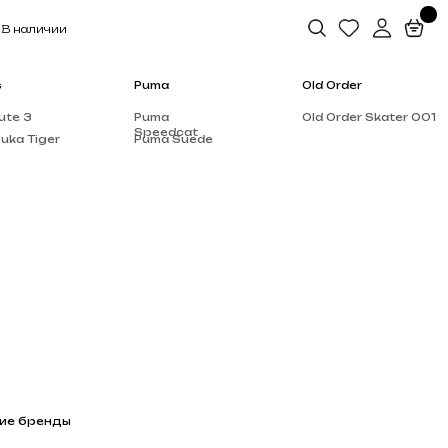
Puma
Old Order
Puma
Old Order Skater 001
Speedcat
Puma Suede
Salomon
Dior
Alo Yoga
Rick Owen’s
Supreme