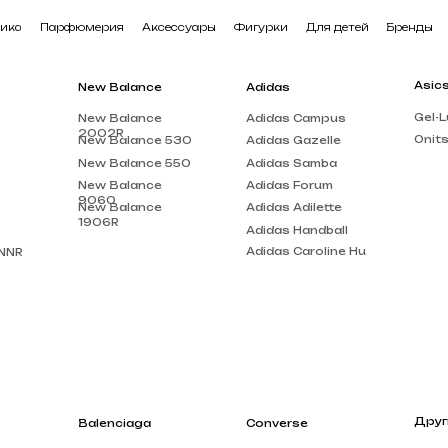
арфюмерия
Аксессуары
Фигурки
Для детей
Бренды
В наличии
Asics
New Balance
Adidas
Gel-Lute 3
New Balance
Adidas Campus
2002R
Onitsuka Tiger
New Balance 530
Adidas Gazelle
New Balance 550
Adidas Samba
New Balance
Adidas Forum
9060
New Balance
Adidas Adilette
1906R
Adidas Handball
Adidas Caroline Hu
Другие бренды
Balenciaga
Converse
Louis Vuitton
Balenciaga Track
Chuck Taylor
Acne Studios
Balenciaga Triple
Run Star Motion
S
Gucci