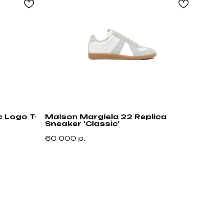
 Logo T-
Maison Margiela 22 Replica
Loui
Sneaker 'Classic'
Cris
60 000
р.
60 
Оставить запрос
Связаться с нами
+7 (985) 488-44-19
г. Москва, Большая
Молчановка 30/7с1