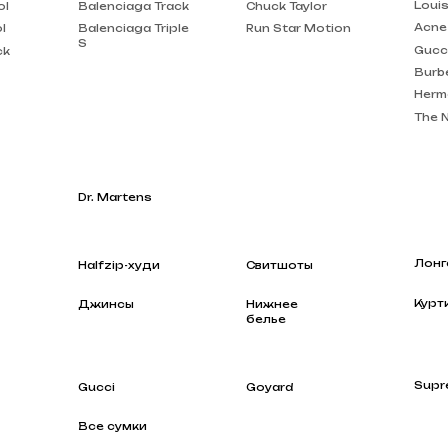
Burberry
Hermes
The North Face
Dr. Martens
Лонгсливы
Halfzip-худи
Свитшоты
Куртки
Джинсы
Нижнее
белье
Supreme
Gucci
Goyard
Все сумки