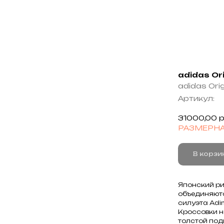
adidas Or
adidas Orig
Артикул:
31000,00
р
РАЗМЕРНА
В корзи
Японский р
объединяютс
силуэта
Adi
Кроссовки н
толстой под