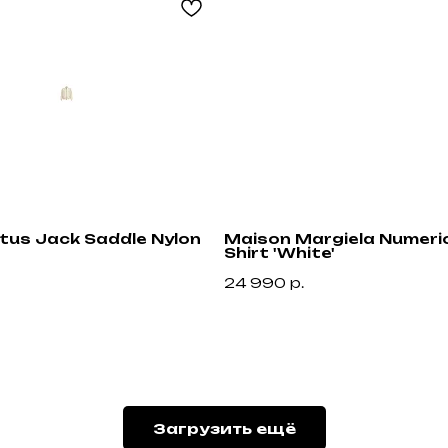
ctus Jack Saddle Nylon
Maison Margiela Numeric
Shirt 'White'
24 990
р.
Привилегии
Узнавайте об акциях и новостях первыми,
подпишитесь на расслыку
Загрузить ещё
н