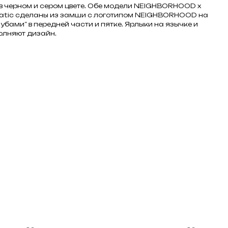
 в черном и сером цвете. Обе модели NEIGHBORHOOD x
atic сделаны из замши с логотипом NEIGHBORHOOD на
убами” в передней части и пятке. Ярлыки на язычке и
олняют дизайн.