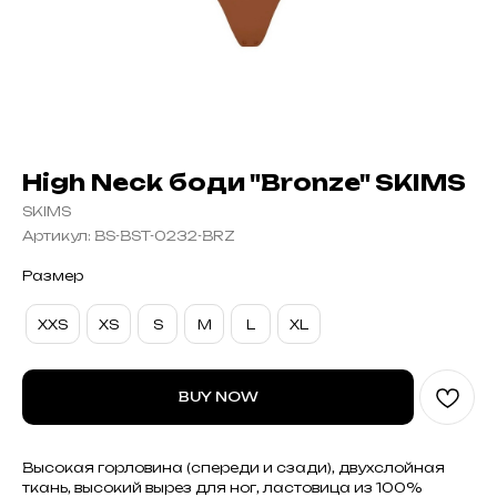
High Neck боди "Bronze" SKIMS
SKIMS
Артикул:
BS-BST-0232-BRZ
Размер
XXS
XS
S
M
L
XL
BUY NOW
Высокая горловина (спереди и сзади), двухслойная
ткань, высокий вырез для ног, ластовица из 100%