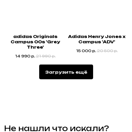
Каталог
Для клиента
Новинки
Доставка
Бренды
О компании
Обувь
FAQ
Одежда
Возврат и обмен
Аксессуары
Контакты
adidas Originals
Adidas Henry Jones x
Campus 00s 'Grey
Campus 'ADV'
Связаться с нами
Three'
15 000
р.
20 500
р.
+7 (985) 488-44-19
14 990
р.
21 990
р.
г. Москва, Большая
Молчановка 30/1
Загрузить ещё
Привилегии
Узнавайте об акциях и новостях
первыми, подпишитесь на расслыку
Подписаться
Реквизиты
Договор оферты
Разработка сайта
Политика конфиденциальности