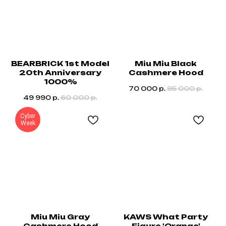
BEARBRICK 1st Model
Miu Miu Black
20th Anniversary
Cashmere Hood
1000%
70 000
р.
95 000
р.
49 990
р.
60 000
р.
Cyber
Week
Miu Miu Gray
KAWS What Party
Cashmere Hood
Figure 'Orange'