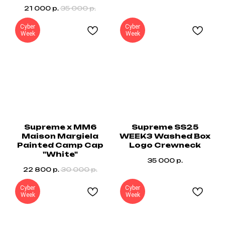
21 000
р.
35 000
р.
Cyber
Cyber
Week
Week
Supreme x MM6
Supreme SS25
Maison Margiela
WEEK3 Washed Box
Painted Camp Cap
Logo Crewneck
"White"
35 000
р.
22 800
р.
30 000
р.
Cyber
Cyber
Week
Week