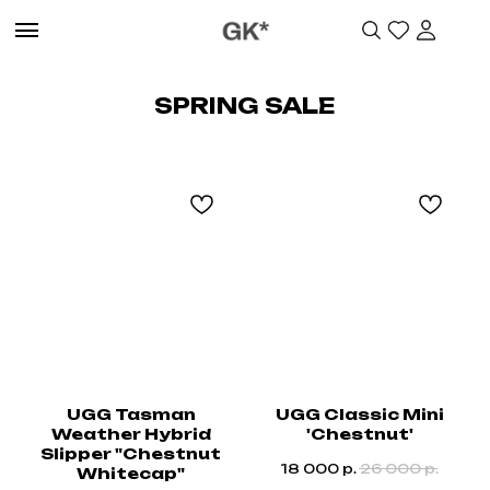
SPRING SALE
UGG Tasman
UGG Classic Mini
Weather Hybrid
'Сhestnut'
Slipper "Chestnut
18 000
р.
26 000
р.
Whitecap"