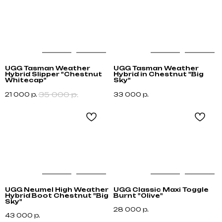
UGG Tasman Weather
UGG Tasman Weather
Hybrid Slipper "Chestnut
Hybrid in Chestnut "Big
Whitecap"
Sky"
35 000
р.
21 000
р.
33 000
р.
Не нашли что искали?
Напишите нам название интересующей вещи и
UGG Neumel High Weather
UGG Classic Maxi Toggle
укажите свой размер. Мы свяжемся с Вами для
Hybrid Boot Chestnut "Big
Burnt "Olive"
уточнения деталей и поможем
Sky"
с приобретением даже самых редких вещей.
28 000
р.
43 000
р.