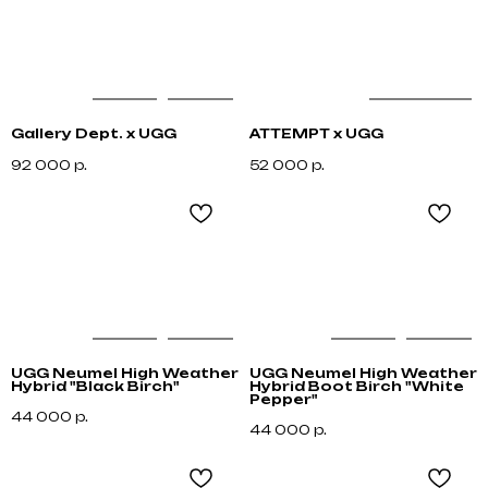
Gallery Dept. x UGG
ATTEMPT x UGG
92 000
р.
52 000
р.
UGG Neumel High Weather
UGG Neumel High Weather
Hybrid "Black Birch"
Hybrid Boot Birch "White
Pepper"
44 000
р.
44 000
р.