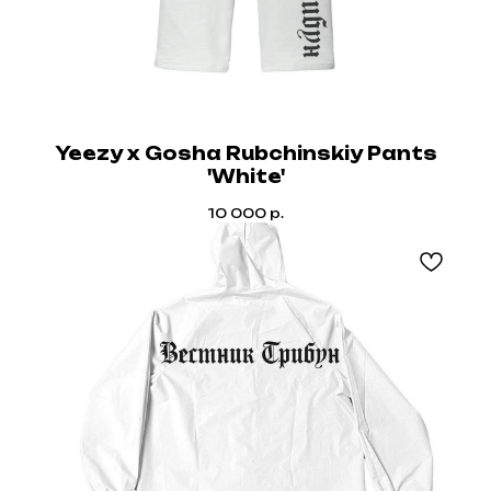
Yeezy x Gosha Rubchinskiy Pants
'White'
10 000
р.