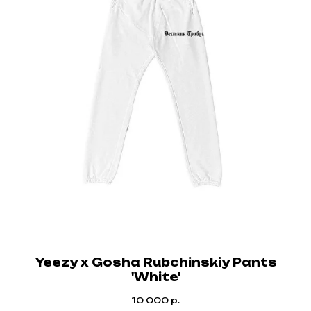
Yeezy x Gosha Rubchinskiy Pants
'White'
10 000
р.