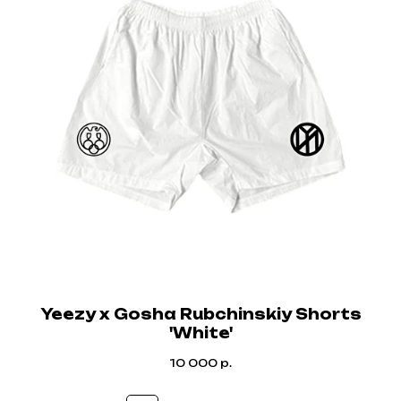
Yeezy x Gosha Rubchinskiy Shorts
'White'
10 000
р.