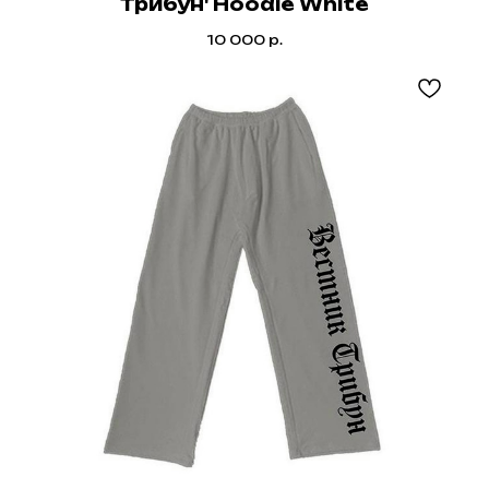
Трибун' Hoodie White
10 000
р.