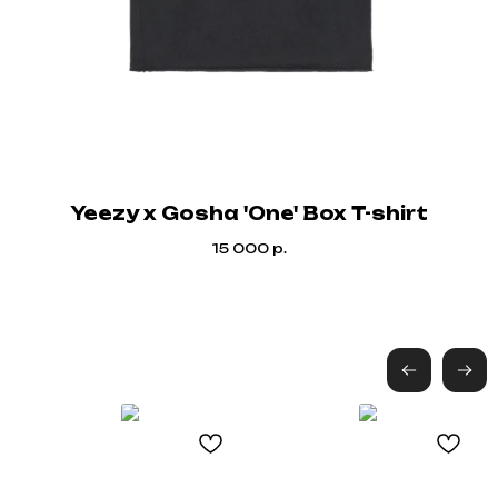
Yeezy x Gosha 'One' Box T-shirt
Не нашли что искали?
15 000
р.
Напишите нам название интересующей вещи и
укажите свой размер. Мы свяжемся с Вами для
уточнения деталей и поможем
с приобретением даже самых редких вещей.
Оставить запрос
Black
Friday
Каталог
Для клиента
Новинки
Доставка