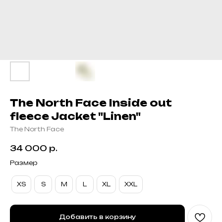
The North Face Inside out
fleece Jacket "Linen"
The North Face
34 000
р.
Размер
XS
S
M
L
XL
XXL
Добавить в корзину