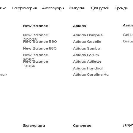
арфюмерия
Аксессуары
Фигурки
Для детей
Бренды
В наличии
Asics
New Balance
Adidas
Gel-Lute 3
New Balance
Adidas Campus
2002R
Onitsuka Tiger
New Balance 530
Adidas Gazelle
New Balance 550
Adidas Samba
New Balance
Adidas Forum
9060
New Balance
Adidas Adilette
1906R
Adidas Handball
Adidas Caroline Hu
Другие бренды
Balenciaga
Converse
Louis Vuitton
Balenciaga Track
Chuck Taylor
Acne Studios
Balenciaga Triple
Run Star Motion
S
Gucci