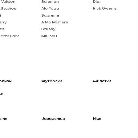
A Ma Maniere
Stussy
MIU MIU
Футболки
Жилетки
Jacquemus
Nike