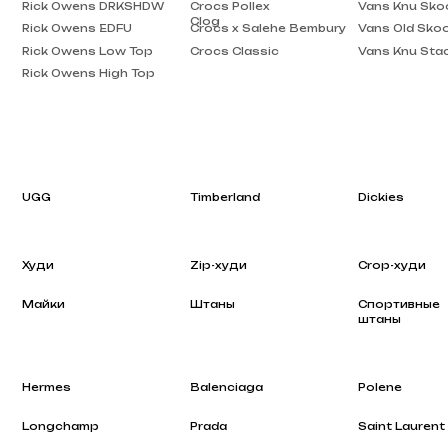
Rick Owens High Top
UGG
Timberland
Dickies
Худи
Zip-худи
Crop-худи
Майки
Штаны
Спортивные
штаны
Hermes
Balenciaga
Polene
Longchamp
Prada
Saint Laurent
Rhode