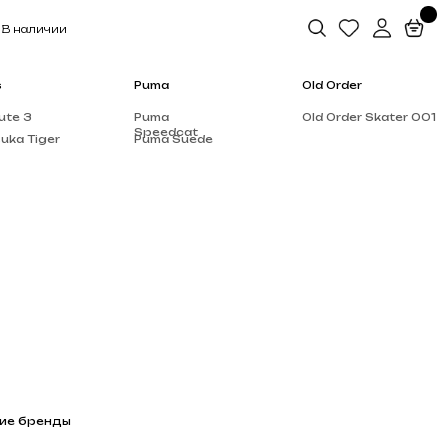
Puma
Old Order
Puma
Old Order Skater 001
Speedcat
Puma Suede
Salomon
Dior
Alo Yoga
Rick Owen’s
Supreme