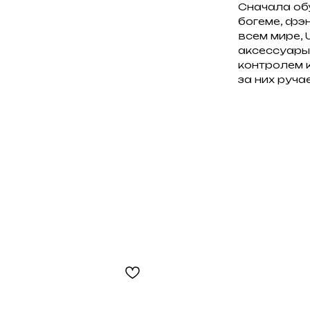
Cначала об
богеме, фэн
всем мире, 
аксессуары
контролем 
за них руча