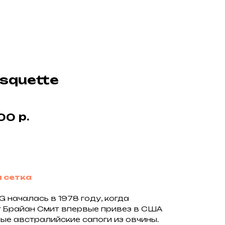
squette
р.
00
у
 сетка
 началась в 1978 году, когда
 Брайан Смит впервые привез в США
ые австралийские сапоги из овчины.