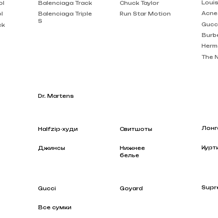
Burberry
Hermes
The North Face
Dr. Martens
Лонгсливы
Halfzip-худи
Свитшоты
Куртки
Джинсы
Нижнее
белье
Supreme
Gucci
Goyard
Все сумки