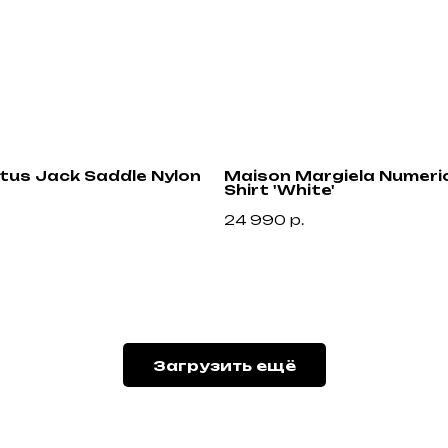
ctus Jack Saddle Nylon
Maison Margiela Numeric
Shirt 'White'
24 990
р.
Привилегии
Узнавайте об акциях и новостях первыми,
подпишитесь на расслыку
Загрузить ещё
н
Подписа