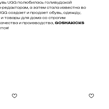
увь UGG полюбилась голивудской
-редакторам, а затем стала известна во
UGG создает и продает обувь, одежду,
 и товары для дома со строгим
качества и производства,
GOSHAKICKS
ется!