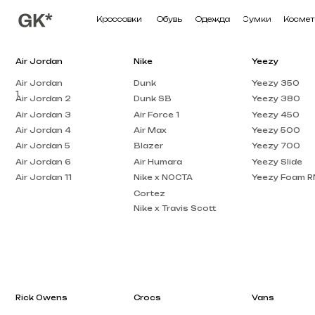
Кроссовки
Обувь
Одежда
Сумки
Косметика
П
Air Jordan
Nike
Yeezy
Air Jordan
Dunk
Yeezy 350
1
Air Jordan 2
Dunk SB
Yeezy 380
Air Jordan 3
Air Force 1
Yeezy 450
Air Jordan 4
Air Max
Yeezy 500
Air Jordan 5
Blazer
Yeezy 700
Air Jordan 6
Air Humara
Yeezy Slide
Air Jordan 11
Nike x NOCTA
Yeezy Foam RNNR
Cortez
Nike x Travis Scott
Rick Owens
Crocs
Vans
Rick Owens DRKSHDW
Crocs Pollex
Vans Knu Skool
Clog
Rick Owens EDFU
Crocs x Salehe Bembury
Vans Old Skool
Rick Owens Low Top
Crocs Classic
Vans Knu Stack