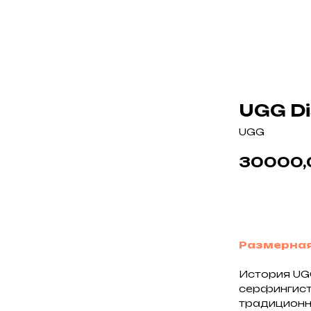
UGG Di
UGG
30000,
В корзин
Размерная
История UGG
серфингист
традиционн