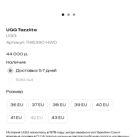
UGG Tazzlita
UGG
Артикул:
1146390-HWD
44 000
р.
Наличие
Доставка 5-7 дней
Sold out
Размер
36 EU
37 EU
38 EU
39 EU
40 EU
41 EU
42 EU
43 EU
История UGG началась в 1978 году, когда серфингист Брайан Смит
впервые привез в США традиционные австралийские сапоги из овчины.