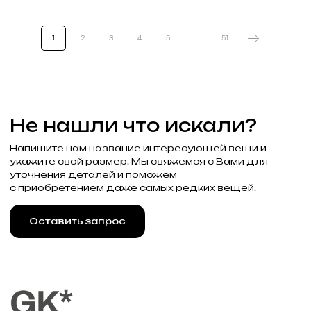
+7 (985) 488-44-19
г. Москва, Большая
Молчановка 30/7с1
1
2
3
4
5
...
51
Привилегии
Узнавайте об акциях и новостях
первыми, подпишитесь на расслыку
Подписаться
Реквизиты
Договор оферты
Разработка сайта
Политика конфиденциальности
2025 Все права защищены Gklimited